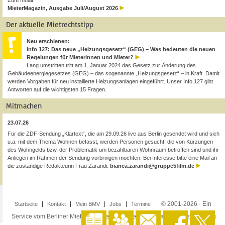
Zum Inhalt:
MieterMagazin, Ausgabe Juli/August 2026
Der aktuelle Mietrechtstipp
Neu erschienen:
Info 127: Das neue „Heizungsgesetz“ (GEG) – Was bedeuten die neuen
Regelungen für Mieterinnen und Mieter?
Lang umstritten tritt am 1. Januar 2024 das Gesetz zur Änderung des
Gebäudeenergiegesetzes (GEG) – das sogenannte „Heizungsgesetz“ – in Kraft. Damit
werden Vorgaben für neu installierte Heizungsanlagen eingeführt. Unser Info 127 gibt
Antworten auf die wichtigsten 15 Fragen.
Mitmachen
23.07.26
Für die ZDF-Sendung „Klartext“, die am 29.09.26 live aus Berlin gesendet wird und sich
u.a. mit dem Thema Wohnen befasst, werden Personen gesucht, die von Kürzungen
des Wohngelds bzw. der Problematik um bezahlbaren Wohnraum betroffen sind und ihr
Anliegen im Rahmen der Sendung vorbringen möchten. Bei Interesse bitte eine Mail an
die zuständige Redakteurin Frau Zarandi:
bianca.zarandi@gruppe5film.de
© 2001-2026 · Ein
Startseite
Kontakt
Mein BMV
Jobs
Termine
Service vom Berliner Mieterverein e.V. ·
Impressum
·
Datenschutzerklärung