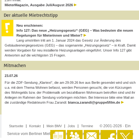
Zum Inhalt:
MieterMagazin, Ausgabe Juli/August 2026
Der aktuelle Mietrechtstipp
Neu erschienen:
Info 127: Das neue „Heizungsgesetz“ (GEG) – Was bedeuten die neuen
Regelungen für Mieterinnen und Mieter?
Lang umstritten tritt am 1. Januar 2024 das Gesetz zur Änderung des
Gebäudeenergiegesetzes (GEG) – das sogenannte „Heizungsgesetz“ – in Kraft. Damit
werden Vorgaben für neu installierte Heizungsanlagen eingeführt. Unser Info 127 gibt
Antworten auf die wichtigsten 15 Fragen.
Mitmachen
23.07.26
Für die ZDF-Sendung „Klartext“, die am 29.09.26 live aus Berlin gesendet wird und sich
u.a. mit dem Thema Wohnen befasst, werden Personen gesucht, die von Kürzungen
des Wohngelds bzw. der Problematik um bezahlbaren Wohnraum betroffen sind und ihr
Anliegen im Rahmen der Sendung vorbringen möchten. Bei Interesse bitte eine Mail an
die zuständige Redakteurin Frau Zarandi:
bianca.zarandi@gruppe5film.de
© 2001-2026 · Ein
Startseite
Kontakt
Mein BMV
Jobs
Termine
Service vom Berliner Mieterverein e.V. ·
Impressum
·
Datenschutzerklärung