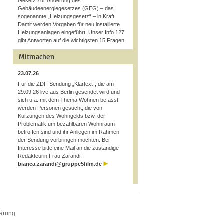
Gesetz zur Änderung des
Gebäudeenergiegesetzes (GEG) – das
sogenannte „Heizungsgesetz“ – in Kraft.
Damit werden Vorgaben für neu installierte
Heizungsanlagen eingeführt. Unser Info 127
gibt Antworten auf die wichtigsten 15 Fragen.
Mitmachen
23.07.26
Für die ZDF-Sendung „Klartext“, die am
29.09.26 live aus Berlin gesendet wird und
sich u.a. mit dem Thema Wohnen befasst,
werden Personen gesucht, die von
Kürzungen des Wohngelds bzw. der
Problematik um bezahlbaren Wohnraum
betroffen sind und ihr Anliegen im Rahmen
der Sendung vorbringen möchten. Bei
Interesse bitte eine Mail an die zuständige
Redakteurin Frau Zarandi:
bianca.zarandi@gruppe5film.de
lärung