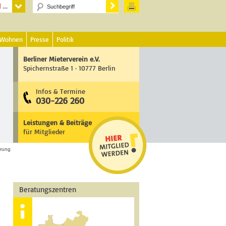
 Wohnen
Presse
Politik
Berliner Mieterverein e.V.
Spichernstraße 1 · 10777 Berlin
Infos & Termine
030-226 260
Leistungen & Beiträge
für Mitglieder
erung
Beratungszentren