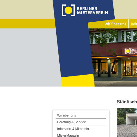
Wir über uns
Beit
Städtisc
Wir über uns
Beratung & Service
Infomarkt & Mietrecht
MieterMagazin