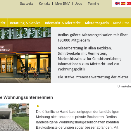
Startseite
Kontakt
Mein BMV
Jobs
Termine
Sprachen
ritt
Beratung & Service
Infomarkt & Mietrecht
MieterMagazin
Rund ums
Berlins größte Mieterorganisation mit über
180.000 Mitgliedern
Mieterberatung in allen Bezirken,
Schriftverkehr mit Vermietern,
Mietrechtsschutz für Gerichtsverfahren,
Informationen zum Mietrecht und zur
Wohnungspolitik
Die starke Interessenvertretung der Mieter
Unterkell
he Wohnungsunternehmen
Die öffentliche Hand baut entgegen der landläufigen
Meinung nicht teurer als private Bauherren. Berlins
landeseigene Wohnungsbaugesellschaften konnten
Baukostensteigerungen sogar besser abfangen. Mit