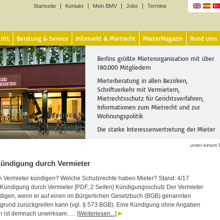
Startseite
Kontakt
Mein BMV
Jobs
Termine
Sprachen
ritt
Beratung & Service
Infomarkt & Mietrecht
MieterMagazin
Rund ums
Berlins größte Mieterorganisation mit über
180.000 Mitgliedern
Mieterberatung in allen Bezirken,
Schriftverkehr mit Vermietern,
Mietrechtsschutz für Gerichtsverfahren,
Informationen zum Mietrecht und zur
Wohnungspolitik
Die starke Interessenvertretung der Mieter
unter einem
 Kündigung durch Vermieter
 Vermieter kündigen? Welche Schutzrechte haben Mieter? Stand: 4/17
4: Kündigung durch Vermieter [PDF, 2 Seiten] Kündigungsschutz Der Vermieter
ndigen, wenn er auf einen im Bürgerlichen Gesetzbuch (BGB) genannten
rund zurückgreifen kann (vgl. § 573 BGB). Eine Kündigung ohne Angaben
n ist demnach unwirksam. …
[Weiterlesen...]