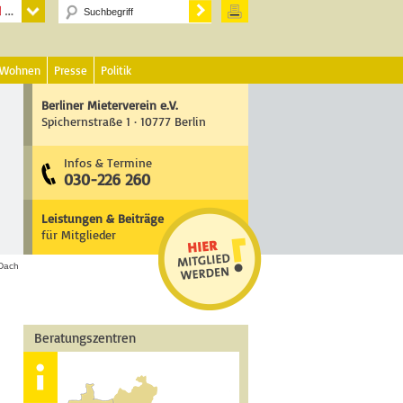
 Wohnen
Presse
Politik
Berliner Mieterverein e.V.
Spichernstraße 1 · 10777 Berlin
Infos & Termine
030-226 260
Leistungen & Beiträge
für Mitglieder
 Dach
Beratungszentren