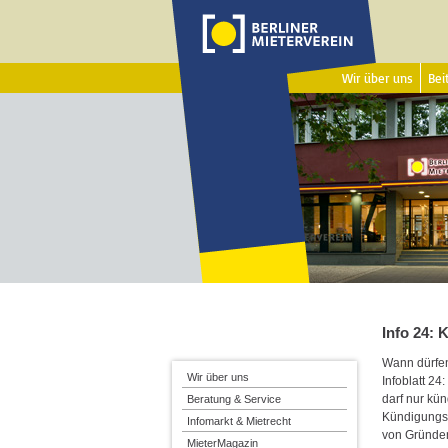
Wir über uns
Beit
Info 24:
Wann dürfen
Wir über uns
Infoblatt 2
darf nur kü
Beratung & Service
Kündigungsg
Infomarkt & Mietrecht
von Gründe
MieterMagazin