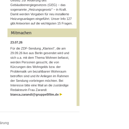
Gesetz zur Änderung des
Gebäudeenergiegesetzes (GEG) – das
sogenannte „Heizungsgesetz“ – in Kraft.
Damit werden Vorgaben für neu installierte
Heizungsanlagen eingeführt. Unser Info 127
gibt Antworten auf die wichtigsten 15 Fragen.
Mitmachen
23.07.26
Für die ZDF-Sendung „Klartext“, die am
29.09.26 live aus Berlin gesendet wird und
sich u.a. mit dem Thema Wohnen befasst,
werden Personen gesucht, die von
Kürzungen des Wohngelds bzw. der
Problematik um bezahlbaren Wohnraum
betroffen sind und ihr Anliegen im Rahmen
der Sendung vorbringen möchten. Bei
Interesse bitte eine Mail an die zuständige
Redakteurin Frau Zarandi:
bianca.zarandi@gruppe5film.de
lärung