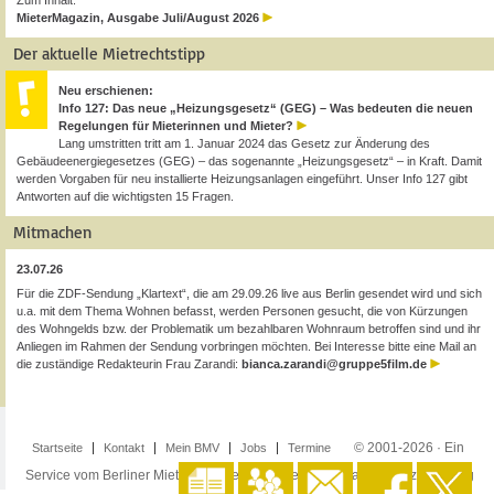
Zum Inhalt:
MieterMagazin, Ausgabe Juli/August 2026
Der aktuelle Mietrechtstipp
Neu erschienen:
Info 127: Das neue „Heizungsgesetz“ (GEG) – Was bedeuten die neuen
Regelungen für Mieterinnen und Mieter?
Lang umstritten tritt am 1. Januar 2024 das Gesetz zur Änderung des
Gebäudeenergiegesetzes (GEG) – das sogenannte „Heizungsgesetz“ – in Kraft. Damit
werden Vorgaben für neu installierte Heizungsanlagen eingeführt. Unser Info 127 gibt
Antworten auf die wichtigsten 15 Fragen.
Mitmachen
23.07.26
Für die ZDF-Sendung „Klartext“, die am 29.09.26 live aus Berlin gesendet wird und sich
u.a. mit dem Thema Wohnen befasst, werden Personen gesucht, die von Kürzungen
des Wohngelds bzw. der Problematik um bezahlbaren Wohnraum betroffen sind und ihr
Anliegen im Rahmen der Sendung vorbringen möchten. Bei Interesse bitte eine Mail an
die zuständige Redakteurin Frau Zarandi:
bianca.zarandi@gruppe5film.de
© 2001-2026 · Ein
Startseite
Kontakt
Mein BMV
Jobs
Termine
Service vom Berliner Mieterverein e.V. ·
Impressum
·
Datenschutzerklärung