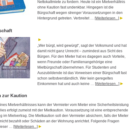
Nettokaltmiete zu fordern. Heute ist ein Mietverhältnis
ohne Kaution fast undenkbar. Hingegen ist die
Bürgschaft wegen strenger Voraussetzungen in den
Hintergrund getreten. Verbreitet …
[Weiterlesen...]
schaft
„Wer bürgt, wird gewürgt“, sagt der Volksmund und hat
damit nicht ganz Unrecht – zumindest aus Sicht des
Bürgen. Für den Mieter hat es dagegen auch Vorteile,
wenn Freunde oder Familienangehörige eine
Mietbürgschaft übernehmen. Für Studenten und
Auszubildende ist das Vorweisen einer Bürgschaft fast
schon selbstverständlich. Wer kein geregeltes
Einkommen hat und auch keine …
[Weiterlesen...]
n zur Kaution
ines Mietverhältnisses kann der Vermieter vom Mieter eine Sicherheitsleistung
ies erfolgt zumeist mit der Mietkaution. Voraussetzung ist eine entsprechende
 im Mietvertrag. Die Mietkaution soll den Vermieter absichern, falls der Mieter
 nicht bezahlt oder Schäden an der Wohnung anrichtet. Folgende Fragen
dieser …
[Weiterlesen...]