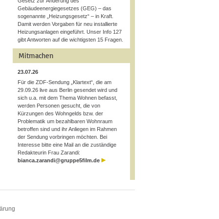
Gesetz zur Änderung des
Gebäudeenergiegesetzes (GEG) – das
sogenannte „Heizungsgesetz“ – in Kraft.
Damit werden Vorgaben für neu installierte
Heizungsanlagen eingeführt. Unser Info 127
gibt Antworten auf die wichtigsten 15 Fragen.
Mitmachen
23.07.26
Für die ZDF-Sendung „Klartext“, die am
29.09.26 live aus Berlin gesendet wird und
sich u.a. mit dem Thema Wohnen befasst,
werden Personen gesucht, die von
Kürzungen des Wohngelds bzw. der
Problematik um bezahlbaren Wohnraum
betroffen sind und ihr Anliegen im Rahmen
der Sendung vorbringen möchten. Bei
Interesse bitte eine Mail an die zuständige
Redakteurin Frau Zarandi:
bianca.zarandi@gruppe5film.de
lärung