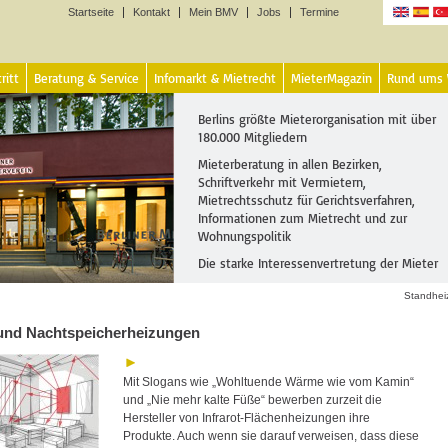
Startseite
Kontakt
Mein BMV
Jobs
Termine
Sprachen
ritt
Beratung & Service
Infomarkt & Mietrecht
MieterMagazin
Rund ums
Berlins größte Mieterorganisation mit über
180.000 Mitgliedern
Mieterberatung in allen Bezirken,
Schriftverkehr mit Vermietern,
Mietrechtsschutz für Gerichtsverfahren,
Informationen zum Mietrecht und zur
Wohnungspolitik
Die starke Interessenvertretung der Mieter
Standhei
- und Nachtspeicherheizungen
Mit Slogans wie „Wohltuende Wärme wie vom Kamin“
und „Nie mehr kalte Füße“ bewerben zurzeit die
Hersteller von Infrarot-Flächenheizungen ihre
Produkte. Auch wenn sie darauf verweisen, dass diese