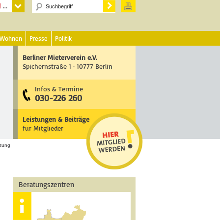
 Wohnen
Presse
Politik
Berliner Mieterverein e.V.
Spichernstraße 1 · 10777 Berlin
Infos & Termine
030-226 260
Leistungen & Beiträge
für Mitglieder
zung
Beratungszentren