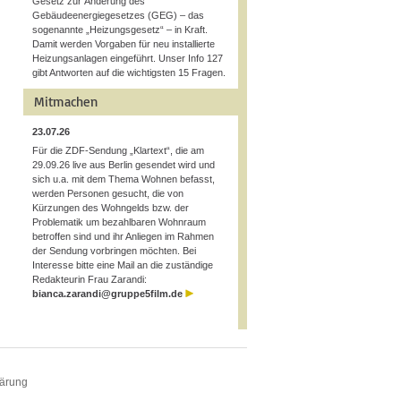
Gesetz zur Änderung des
Gebäudeenergiegesetzes (GEG) – das
sogenannte „Heizungsgesetz“ – in Kraft.
Damit werden Vorgaben für neu installierte
Heizungsanlagen eingeführt. Unser Info 127
gibt Antworten auf die wichtigsten 15 Fragen.
Mitmachen
23.07.26
Für die ZDF-Sendung „Klartext“, die am
29.09.26 live aus Berlin gesendet wird und
sich u.a. mit dem Thema Wohnen befasst,
werden Personen gesucht, die von
Kürzungen des Wohngelds bzw. der
Problematik um bezahlbaren Wohnraum
betroffen sind und ihr Anliegen im Rahmen
der Sendung vorbringen möchten. Bei
Interesse bitte eine Mail an die zuständige
Redakteurin Frau Zarandi:
bianca.zarandi@gruppe5film.de
lärung