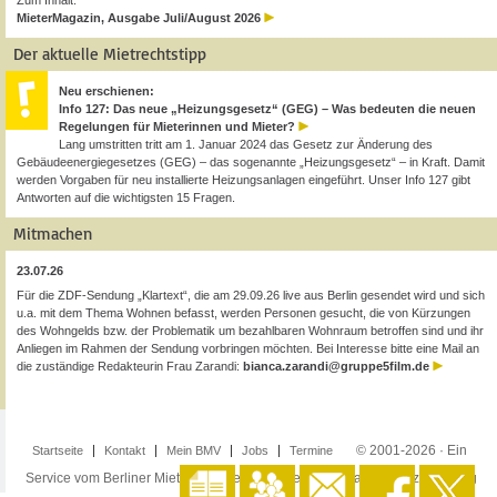
Zum Inhalt:
MieterMagazin, Ausgabe Juli/August 2026
Der aktuelle Mietrechtstipp
Neu erschienen:
Info 127: Das neue „Heizungsgesetz“ (GEG) – Was bedeuten die neuen
Regelungen für Mieterinnen und Mieter?
Lang umstritten tritt am 1. Januar 2024 das Gesetz zur Änderung des
Gebäudeenergiegesetzes (GEG) – das sogenannte „Heizungsgesetz“ – in Kraft. Damit
werden Vorgaben für neu installierte Heizungsanlagen eingeführt. Unser Info 127 gibt
Antworten auf die wichtigsten 15 Fragen.
Mitmachen
23.07.26
Für die ZDF-Sendung „Klartext“, die am 29.09.26 live aus Berlin gesendet wird und sich
u.a. mit dem Thema Wohnen befasst, werden Personen gesucht, die von Kürzungen
des Wohngelds bzw. der Problematik um bezahlbaren Wohnraum betroffen sind und ihr
Anliegen im Rahmen der Sendung vorbringen möchten. Bei Interesse bitte eine Mail an
die zuständige Redakteurin Frau Zarandi:
bianca.zarandi@gruppe5film.de
© 2001-2026 · Ein
Startseite
Kontakt
Mein BMV
Jobs
Termine
Service vom Berliner Mieterverein e.V. ·
Impressum
·
Datenschutzerklärung