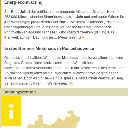
Energiecontracting
Seit Ende Juli ist der größte stromerzeugende Altbau der Stadt am Netz:
263.000 Kilowattstunden Stromüberschuss im Jahr und preiswerte Wärme für
413 Wohnungen produzieren zwei Blöcke zwischen Jakobsohn-, Pistorius-
und Steigenberger Straße in Berlin-Weißensee mit einer Schrägdach-
Photovoltaikanlage und sechs Mini-Blockheizkraftwerken (BHKW). Das
Kraftwerk auf dem Dach und im …
[Weiterlesen...]
Erstes Berliner Mietshaus in Passivbauweise
Ökologisch nachhaltiges Wohnen im Mietshaus – das ist vor allem auch eine
Frage des Geldes. Nicht zuletzt scheitert der Wunsch nach
umweltfreundlichen Standards am Bau auch am Desinteresse des Vermieters.
An Nachhaltigkeitskonzepten ausgerichtete Mietwohnprojekte sind daher
auch selten. Doch es gibt sie – ein Beispiel aus dem Ortsteil Prenzlauer Berg.
Seit rund sieben Jahren …
[Weiterlesen...]
Beratungszentren