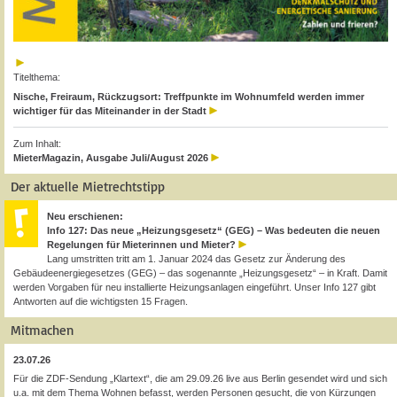
Titelthema:
Nische, Freiraum, Rückzugsort: Treffpunkte im Wohnumfeld werden immer
wichtiger für das Miteinander in der Stadt
Zum Inhalt:
MieterMagazin, Ausgabe Juli/August 2026
Der aktuelle Mietrechtstipp
Neu erschienen:
Info 127: Das neue „Heizungsgesetz“ (GEG) – Was bedeuten die neuen
Regelungen für Mieterinnen und Mieter?
Lang umstritten tritt am 1. Januar 2024 das Gesetz zur Änderung des
Gebäudeenergiegesetzes (GEG) – das sogenannte „Heizungsgesetz“ – in Kraft. Damit
werden Vorgaben für neu installierte Heizungsanlagen eingeführt. Unser Info 127 gibt
Antworten auf die wichtigsten 15 Fragen.
Mitmachen
23.07.26
Für die ZDF-Sendung „Klartext“, die am 29.09.26 live aus Berlin gesendet wird und sich
u.a. mit dem Thema Wohnen befasst, werden Personen gesucht, die von Kürzungen