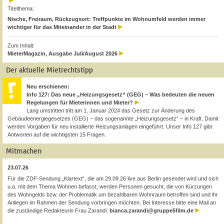
Titelthema:
Nische, Freiraum, Rückzugsort: Treffpunkte im Wohnumfeld werden immer
wichtiger für das Miteinander in der Stadt
Zum Inhalt:
MieterMagazin, Ausgabe Juli/August 2026
Der aktuelle Mietrechtstipp
Neu erschienen:
Info 127: Das neue „Heizungsgesetz“ (GEG) – Was bedeuten die neuen
Regelungen für Mieterinnen und Mieter?
Lang umstritten tritt am 1. Januar 2024 das Gesetz zur Änderung des
Gebäudeenergiegesetzes (GEG) – das sogenannte „Heizungsgesetz“ – in Kraft. Damit
werden Vorgaben für neu installierte Heizungsanlagen eingeführt. Unser Info 127 gibt
Antworten auf die wichtigsten 15 Fragen.
Mitmachen
23.07.26
Für die ZDF-Sendung „Klartext“, die am 29.09.26 live aus Berlin gesendet wird und sich
u.a. mit dem Thema Wohnen befasst, werden Personen gesucht, die von Kürzungen
des Wohngelds bzw. der Problematik um bezahlbaren Wohnraum betroffen sind und ihr
Anliegen im Rahmen der Sendung vorbringen möchten. Bei Interesse bitte eine Mail an
die zuständige Redakteurin Frau Zarandi:
bianca.zarandi@gruppe5film.de