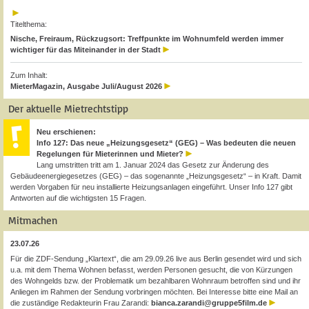
Titelthema:
Nische, Freiraum, Rückzugsort: Treffpunkte im Wohnumfeld werden immer
wichtiger für das Miteinander in der Stadt
Zum Inhalt:
MieterMagazin, Ausgabe Juli/August 2026
Der aktuelle Mietrechtstipp
Neu erschienen:
Info 127: Das neue „Heizungsgesetz“ (GEG) – Was bedeuten die neuen
Regelungen für Mieterinnen und Mieter?
Lang umstritten tritt am 1. Januar 2024 das Gesetz zur Änderung des
Gebäudeenergiegesetzes (GEG) – das sogenannte „Heizungsgesetz“ – in Kraft. Damit
werden Vorgaben für neu installierte Heizungsanlagen eingeführt. Unser Info 127 gibt
Antworten auf die wichtigsten 15 Fragen.
Mitmachen
23.07.26
Für die ZDF-Sendung „Klartext“, die am 29.09.26 live aus Berlin gesendet wird und sich
u.a. mit dem Thema Wohnen befasst, werden Personen gesucht, die von Kürzungen
des Wohngelds bzw. der Problematik um bezahlbaren Wohnraum betroffen sind und ihr
Anliegen im Rahmen der Sendung vorbringen möchten. Bei Interesse bitte eine Mail an
die zuständige Redakteurin Frau Zarandi:
bianca.zarandi@gruppe5film.de