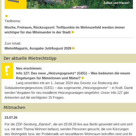
Titelthema:
Nische, Freiraum, Rückzugsort: Treffpunkte im Wohnumfeld werden immer
wichtiger für das Miteinander in der Stadt
Zum Inhalt:
MieterMagazin, Ausgabe Juli/August 2026
Der aktuelle Mietrechtstipp
Neu erschienen:
Info 127: Das neue „Heizungsgesetz“ (GEG) – Was bedeuten die neuen
Regelungen für Mieterinnen und Mieter?
Lang umstritten tritt am 1. Januar 2024 das Gesetz zur Änderung des
Gebäudeenergiegesetzes (GEG) – das sogenannte „Heizungsgesetz“ – in Kraft. Damit
werden Vorgaben für neu installierte Heizungsanlagen eingeführt. Unser Info 127 gibt
Antworten auf die wichtigsten 15 Fragen.
Mitmachen
23.07.26
Für die ZDF-Sendung „Klartext“, die am 29.09.26 live aus Berlin gesendet wird und sich
u.a. mit dem Thema Wohnen befasst, werden Personen gesucht, die von Kürzungen
des Wohngelds bzw. der Problematik um bezahlbaren Wohnraum betroffen sind und ihr