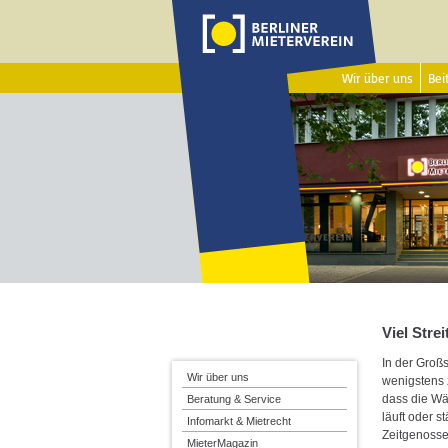
Wir über uns
Beit
Viel Stre
In der Groß
Wir über uns
wenigstens 
dass die Wä
Beratung & Service
läuft oder s
Infomarkt & Mietrecht
Zeitgenosse
MieterMagazin