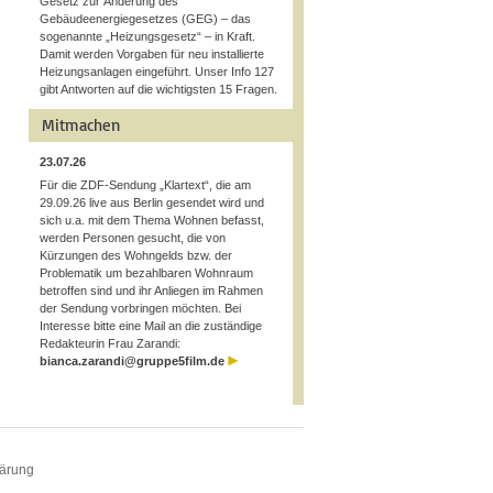
Gesetz zur Änderung des
Gebäudeenergiegesetzes (GEG) – das
sogenannte „Heizungsgesetz“ – in Kraft.
Damit werden Vorgaben für neu installierte
Heizungsanlagen eingeführt. Unser Info 127
gibt Antworten auf die wichtigsten 15 Fragen.
Mitmachen
23.07.26
Für die ZDF-Sendung „Klartext“, die am
29.09.26 live aus Berlin gesendet wird und
sich u.a. mit dem Thema Wohnen befasst,
werden Personen gesucht, die von
Kürzungen des Wohngelds bzw. der
Problematik um bezahlbaren Wohnraum
betroffen sind und ihr Anliegen im Rahmen
der Sendung vorbringen möchten. Bei
Interesse bitte eine Mail an die zuständige
Redakteurin Frau Zarandi:
bianca.zarandi@gruppe5film.de
lärung