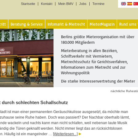
Startseite
Kontakt
Mein BMV
Jobs
Termine
Sprachen
ritt
Beratung & Service
Infomarkt & Mietrecht
MieterMagazin
Rund ums
Berlins größte Mieterorganisation mit über
180.000 Mitgliedern
Mieterberatung in allen Bezirken,
Schriftverkehr mit Vermietern,
Mietrechtsschutz für Gerichtsverfahren,
Informationen zum Mietrecht und zur
Wohnungspolitik
Die starke Interessenvertretung der Mieter
nächtliche Ruhest
it durch schlechten Schallschutz
stadt ist man einer permanenten Geräuschkulisse ausgesetzt, da möchte man
zuhause seine Ruhe haben. Doch was passiert? Der Nachbar oberhalb lärmt,
nde wackeln und nachts kann man nicht schlafen, weil nebenan laute Musik
tändig die Türen geknallt werden. Nicht immer liegt das an rücksichtslosen
n. Häufig ist ein mangelnder …
[Weiterlesen...]