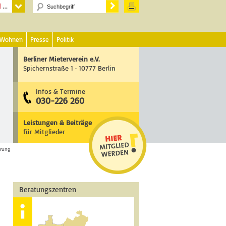
 Wohnen
Presse
Politik
Berliner Mieterverein e.V.
Spichernstraße 1 · 10777 Berlin
Infos & Termine
030-226 260
Leistungen & Beiträge
für Mitglieder
örung
Beratungszentren