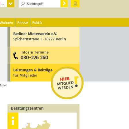
 Wohnen
Presse
Politik
Berliner Mieterverein e.V.
Spichernstraße 1 · 10777 Berlin
Infos & Termine
030-226 260
Leistungen & Beiträge
für Mitglieder
Motte
Beratungszentren