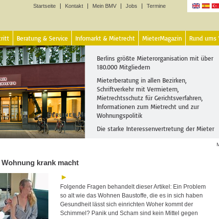
Startseite
Kontakt
Mein BMV
Jobs
Termine
Sprachen
ritt
Beratung & Service
Infomarkt & Mietrecht
MieterMagazin
Rund ums
Berlins größte Mieterorganisation mit über
180.000 Mitgliedern
Mieterberatung in allen Bezirken,
Schriftverkehr mit Vermietern,
Mietrechtsschutz für Gerichtsverfahren,
Informationen zum Mietrecht und zur
Wohnungspolitik
Die starke Interessenvertretung der Mieter
 Wohnung krank macht
Folgende Fragen behandelt dieser Artikel: Ein Problem
so alt wie das Wohnen Baustoffe, die es in sich haben
Gesundheit lässt sich einrichten Woher kommt der
Schimmel? Panik und Scham sind kein Mittel gegen