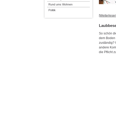
Rund ums Wohnen
Politik
[Weiterlesen.
Laubbese
So schön die
dem Boden u
zuständig? 
andere Komm
die Pflicht