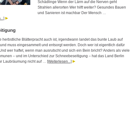
Schädlinge Wenn der Lärm auf die Nerven geht
Strahlen allerorten Wer hilft weiter? Gesundes Bauen
und Sanieren ist machbar Der Mensch …
..]
itigung
 herbstliche Blätterpracht auch ist, irgendwann landet das bunte Laub auf
nd muss eingesammelt und entsorgt werden. Doch wer ist eigentlich dafür
Und wer haftet, wenn man ausrutscht und sich ein Bein bricht? Anders als viele
unen – und im Unterschied zur Schneebeseitigung – hat das Land Berlin
 zur Laubräumung nicht auf …
[Weiterlesen...]