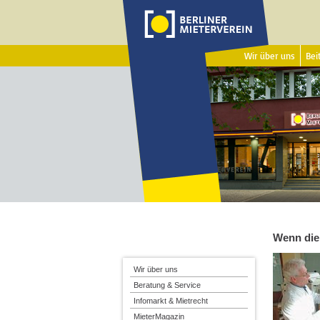
Wir über uns
Beit
Wenn die
Wir über uns
Beratung & Service
Infomarkt & Mietrecht
MieterMagazin