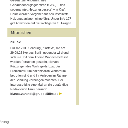
Gesetz zur Änderung des
Gebäudeenergiegesetzes (GEG) – das
sogenannte „Heizungsgesetz“ – in Kraft.
Damit werden Vorgaben für neu installierte
Heizungsanlagen eingeführt. Unser Info 127
gibt Antworten auf die wichtigsten 15 Fragen.
Mitmachen
23.07.26
Für die ZDF-Sendung „Klartext“, die am
29.09.26 live aus Berlin gesendet wird und
sich u.a. mit dem Thema Wohnen befasst,
werden Personen gesucht, die von
Kürzungen des Wohngelds bzw. der
Problematik um bezahlbaren Wohnraum
betroffen sind und ihr Anliegen im Rahmen
der Sendung vorbringen möchten. Bei
Interesse bitte eine Mail an die zuständige
Redakteurin Frau Zarandi:
bianca.zarandi@gruppe5film.de
lärung