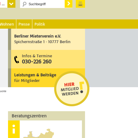
 Wohnen
Presse
Politik
Berliner Mieterverein e.V.
Spichernstraße 1 · 10777 Berlin
Infos & Termine
030-226 260
Leistungen & Beiträge
für Mitglieder
uote
Beratungszentren