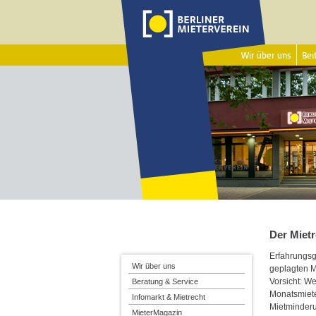
Wir über uns
Beit
Der Mietr
Erfahrungsg
Wir über uns
geplagten M
Vorsicht: W
Beratung & Service
Monatsmiete
Infomarkt & Mietrecht
Mietminder
MieterMagazin