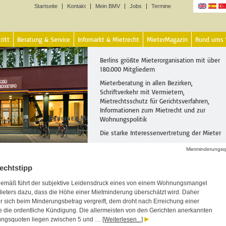
Startseite
Kontakt
Mein BMV
Jobs
Termine
Sprachen
ritt
Beratung & Service
Infomarkt & Mietrecht
MieterMagazin
Rund ums
Berlins größte Mieterorganisation mit über
180.000 Mitgliedern
Mieterberatung in allen Bezirken,
Schriftverkehr mit Vermietern,
Mietrechtsschutz für Gerichtsverfahren,
Informationen zum Mietrecht und zur
Wohnungspolitik
Die starke Interessenvertretung der Mieter
Mietminderungsq
echtstipp
emäß führt der subjektive Leidensdruck eines von einem Wohnungsmangel
ieters dazu, dass die Höhe einer Mietminderung überschätzt wird. Daher
er sich beim Minderungsbetrag vergreift, dem droht nach Erreichung einer
 die ordentliche Kündigung. Die allermeisten von den Gerichten anerkannten
ungsquoten liegen zwischen 5 und …
[Weiterlesen...]