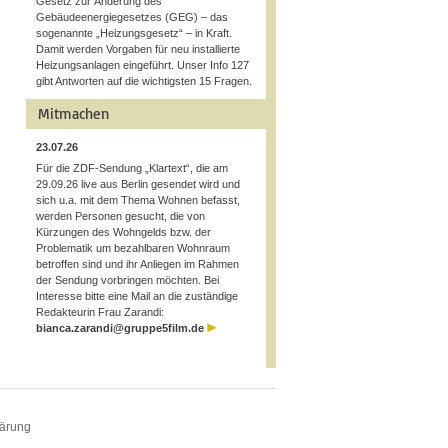
Gesetz zur Änderung des
Gebäudeenergiegesetzes (GEG) – das
sogenannte „Heizungsgesetz“ – in Kraft.
Damit werden Vorgaben für neu installierte
Heizungsanlagen eingeführt. Unser Info 127
gibt Antworten auf die wichtigsten 15 Fragen.
Mitmachen
23.07.26
Für die ZDF-Sendung „Klartext“, die am
29.09.26 live aus Berlin gesendet wird und
sich u.a. mit dem Thema Wohnen befasst,
werden Personen gesucht, die von
Kürzungen des Wohngelds bzw. der
Problematik um bezahlbaren Wohnraum
betroffen sind und ihr Anliegen im Rahmen
der Sendung vorbringen möchten. Bei
Interesse bitte eine Mail an die zuständige
Redakteurin Frau Zarandi:
bianca.zarandi@gruppe5film.de
lärung