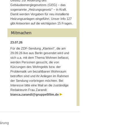
Gesetz zur Änderung des
Gebäudeenergiegesetzes (GEG) – das
sogenannte „Heizungsgesetz“ – in Kraft.
Damit werden Vorgaben für neu installierte
Heizungsanlagen eingeführt. Unser Info 127
gibt Antworten auf die wichtigsten 15 Fragen.
Mitmachen
23.07.26
Für die ZDF-Sendung „Klartext“, die am
29.09.26 live aus Berlin gesendet wird und
sich u.a. mit dem Thema Wohnen befasst,
werden Personen gesucht, die von
Kürzungen des Wohngelds bzw. der
Problematik um bezahlbaren Wohnraum
betroffen sind und ihr Anliegen im Rahmen
der Sendung vorbringen möchten. Bei
Interesse bitte eine Mail an die zuständige
Redakteurin Frau Zarandi:
bianca.zarandi@gruppe5film.de
lärung