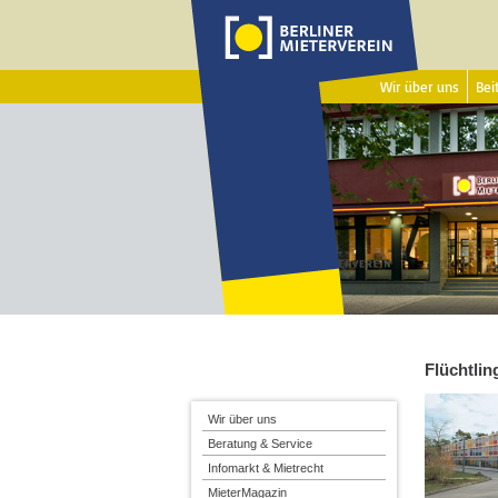
Wir über uns
Beit
Flüchtlin
Wir über uns
Beratung & Service
Infomarkt & Mietrecht
MieterMagazin