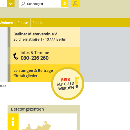
 Wohnen
Presse
Politik
Berliner Mieterverein e.V.
Spichernstraße 1 · 10777 Berlin
Infos & Termine
030-226 260
Leistungen & Beiträge
für Mitglieder
traße
Beratungszentren