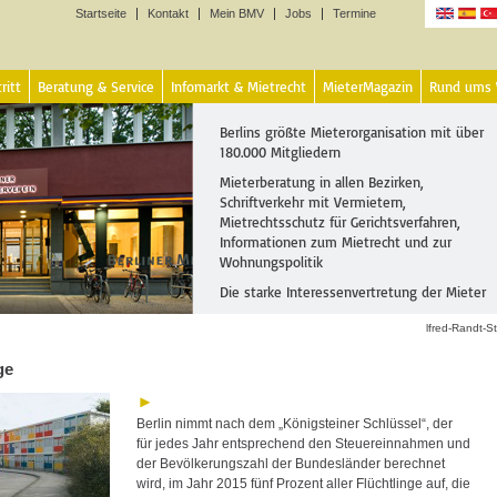
Startseite
Kontakt
Mein BMV
Jobs
Termine
Sprachen
ritt
Beratung & Service
Infomarkt & Mietrecht
MieterMagazin
Rund ums
Berlins größte Mieterorganisation mit über
180.000 Mitgliedern
Mieterberatung in allen Bezirken,
Schriftverkehr mit Vermietern,
Mietrechtsschutz für Gerichtsverfahren,
Informationen zum Mietrecht und zur
Wohnungspolitik
Die starke Interessenvertretung der Mieter
lfred-Randt-S
ge
Berlin nimmt nach dem „Königsteiner Schlüssel“, der
für jedes Jahr entsprechend den Steuereinnahmen und
der Bevölkerungszahl der Bundesländer berechnet
wird, im Jahr 2015 fünf Prozent aller Flüchtlinge auf, die