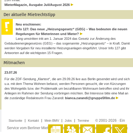
Zum Inhalt:
MieterMagazin, Ausgabe Juli/August 2026
Der aktuelle Mietrechtstipp
Neu erschienen:
Info 127: Das neue „Heizungsgesetz“ (GEG) – Was bedeuten die neuen
Regelungen für Mieterinnen und Mieter?
Lang umstritten tritt am 1. Januar 2024 das Gesetz zur Änderung des
Gebäudeenergiegesetzes (GEG) – das sogenannte „Heizungsgesetz“ – in Kraft. Damit
werden Vorgaben für neu installierte Heizungsanlagen eingeführt. Unser Info 127 gibt
Antworten auf die wichtigsten 15 Fragen.
Mitmachen
23.07.26
Für die ZDF-Sendung „Klartext“, die am 29.09.26 live aus Berlin gesendet wird und sich
u.a. mit dem Thema Wohnen befasst, werden Personen gesucht, die von Kürzungen
des Wohngelds bzw. der Problematik um bezahlbaren Wohnraum betroffen sind und ihr
Anliegen im Rahmen der Sendung vorbringen möchten. Bei Interesse bitte eine Mail an
die zuständige Redakteurin Frau Zarandi:
bianca.zarandi@gruppe5film.de
© 2001-2026 · Ein
Startseite
Kontakt
Mein BMV
Jobs
Termine
Service vom Berliner Mieterverein e.V. ·
Impressum
·
Datenschutzerklärung