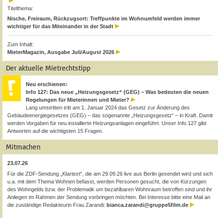
Titelthema:
Nische, Freiraum, Rückzugsort: Treffpunkte im Wohnumfeld werden immer
wichtiger für das Miteinander in der Stadt
Zum Inhalt:
MieterMagazin, Ausgabe Juli/August 2026
Der aktuelle Mietrechtstipp
Neu erschienen:
Info 127: Das neue „Heizungsgesetz“ (GEG) – Was bedeuten die neuen
Regelungen für Mieterinnen und Mieter?
Lang umstritten tritt am 1. Januar 2024 das Gesetz zur Änderung des
Gebäudeenergiegesetzes (GEG) – das sogenannte „Heizungsgesetz“ – in Kraft. Damit
werden Vorgaben für neu installierte Heizungsanlagen eingeführt. Unser Info 127 gibt
Antworten auf die wichtigsten 15 Fragen.
Mitmachen
23.07.26
Für die ZDF-Sendung „Klartext“, die am 29.09.26 live aus Berlin gesendet wird und sich
u.a. mit dem Thema Wohnen befasst, werden Personen gesucht, die von Kürzungen
des Wohngelds bzw. der Problematik um bezahlbaren Wohnraum betroffen sind und ihr
Anliegen im Rahmen der Sendung vorbringen möchten. Bei Interesse bitte eine Mail an
die zuständige Redakteurin Frau Zarandi:
bianca.zarandi@gruppe5film.de