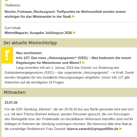
Titelthema:
Nische, Freiraum, Rückzugsort: Treffpunkte im Wohnumfeld werden immer
wichtiger für das Miteinander in der Stadt
Zum Inhalt:
MieterMagazin, Ausgabe Juli/August 2026
Der aktuelle Mietrechtstipp
Neu erschienen:
Info 127: Das neue „Heizungsgesetz“ (GEG) – Was bedeuten die neuen
Regelungen für Mieterinnen und Mieter?
Lang umstritten tritt am 1. Januar 2024 das Gesetz zur Änderung des
Gebäudeenergiegesetzes (GEG) – das sogenannte „Heizungsgesetz“ – in Kraft. Damit
werden Vorgaben für neu installierte Heizungsanlagen eingeführt. Unser Info 127 gibt
Antworten auf die wichtigsten 15 Fragen.
Mitmachen
23.07.26
Für die ZDF-Sendung „Klartext“, die am 29.09.26 live aus Berlin gesendet wird und sich
u.a. mit dem Thema Wohnen befasst, werden Personen gesucht, die von Kürzungen
des Wohngelds bzw. der Problematik um bezahlbaren Wohnraum betroffen sind und ihr
Anliegen im Rahmen der Sendung vorbringen möchten. Bei Interesse bitte eine Mail an
die zuständige Redakteurin Frau Zarandi:
bianca.zarandi@gruppe5film.de