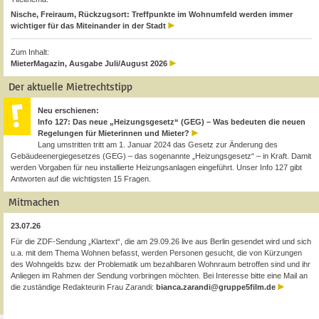
Nische, Freiraum, Rückzugsort: Treffpunkte im Wohnumfeld werden immer
wichtiger für das Miteinander in der Stadt
Zum Inhalt:
MieterMagazin, Ausgabe Juli/August 2026
Der aktuelle Mietrechtstipp
Neu erschienen:
Info 127: Das neue „Heizungsgesetz“ (GEG) – Was bedeuten die neuen
Regelungen für Mieterinnen und Mieter?
Lang umstritten tritt am 1. Januar 2024 das Gesetz zur Änderung des
Gebäudeenergiegesetzes (GEG) – das sogenannte „Heizungsgesetz“ – in Kraft. Damit
werden Vorgaben für neu installierte Heizungsanlagen eingeführt. Unser Info 127 gibt
Antworten auf die wichtigsten 15 Fragen.
Mitmachen
23.07.26
Für die ZDF-Sendung „Klartext“, die am 29.09.26 live aus Berlin gesendet wird und sich
u.a. mit dem Thema Wohnen befasst, werden Personen gesucht, die von Kürzungen
des Wohngelds bzw. der Problematik um bezahlbaren Wohnraum betroffen sind und ihr
Anliegen im Rahmen der Sendung vorbringen möchten. Bei Interesse bitte eine Mail an
die zuständige Redakteurin Frau Zarandi:
bianca.zarandi@gruppe5film.de