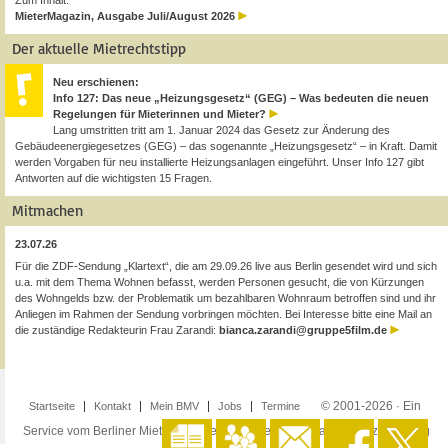
Zum Inhalt:
MieterMagazin, Ausgabe Juli/August 2026
Der aktuelle Mietrechtstipp
Neu erschienen:
Info 127: Das neue „Heizungsgesetz“ (GEG) – Was bedeuten die neuen
Regelungen für Mieterinnen und Mieter?
Lang umstritten tritt am 1. Januar 2024 das Gesetz zur Änderung des
Gebäudeenergiegesetzes (GEG) – das sogenannte „Heizungsgesetz“ – in Kraft. Damit
werden Vorgaben für neu installierte Heizungsanlagen eingeführt. Unser Info 127 gibt
Antworten auf die wichtigsten 15 Fragen.
Mitmachen
23.07.26
Für die ZDF-Sendung „Klartext“, die am 29.09.26 live aus Berlin gesendet wird und sich
u.a. mit dem Thema Wohnen befasst, werden Personen gesucht, die von Kürzungen
des Wohngelds bzw. der Problematik um bezahlbaren Wohnraum betroffen sind und ihr
Anliegen im Rahmen der Sendung vorbringen möchten. Bei Interesse bitte eine Mail an
die zuständige Redakteurin Frau Zarandi:
bianca.zarandi@gruppe5film.de
© 2001-2026 · Ein
Startseite
Kontakt
Mein BMV
Jobs
Termine
Service vom Berliner Mieterverein e.V. ·
Impressum
·
Datenschutzerklärung