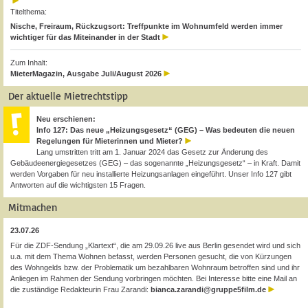
Titelthema:
Nische, Freiraum, Rückzugsort: Treffpunkte im Wohnumfeld werden immer
wichtiger für das Miteinander in der Stadt
Zum Inhalt:
MieterMagazin, Ausgabe Juli/August 2026
Der aktuelle Mietrechtstipp
Neu erschienen:
Info 127: Das neue „Heizungsgesetz“ (GEG) – Was bedeuten die neuen
Regelungen für Mieterinnen und Mieter?
Lang umstritten tritt am 1. Januar 2024 das Gesetz zur Änderung des
Gebäudeenergiegesetzes (GEG) – das sogenannte „Heizungsgesetz“ – in Kraft. Damit
werden Vorgaben für neu installierte Heizungsanlagen eingeführt. Unser Info 127 gibt
Antworten auf die wichtigsten 15 Fragen.
Mitmachen
23.07.26
Für die ZDF-Sendung „Klartext“, die am 29.09.26 live aus Berlin gesendet wird und sich
u.a. mit dem Thema Wohnen befasst, werden Personen gesucht, die von Kürzungen
des Wohngelds bzw. der Problematik um bezahlbaren Wohnraum betroffen sind und ihr
Anliegen im Rahmen der Sendung vorbringen möchten. Bei Interesse bitte eine Mail an
die zuständige Redakteurin Frau Zarandi:
bianca.zarandi@gruppe5film.de