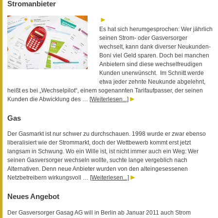
Stromanbieter
Es hat sich herumgesprochen: Wer jährlich
seinen Strom- oder Gasversorger
wechselt, kann dank diverser Neukunden-
Boni viel Geld sparen. Doch bei manchen
Anbietern sind diese wechselfreudigen
Kunden unerwünscht. Im Schnitt werde
etwa jeder zehnte Neukunde abgelehnt,
heißt es bei „Wechselpilot“, einem sogenannten Tarifaufpasser, der seinen
Kunden die Abwicklung des …
[Weiterlesen...]
Gas
Der Gasmarkt ist nur schwer zu durchschauen. 1998 wurde er zwar ebenso
liberalisiert wie der Strommarkt, doch der Wettbewerb kommt erst jetzt
langsam in Schwung. Wo ein Wille ist, ist nicht immer auch ein Weg: Wer
seinen Gasversorger wechseln wollte, suchte lange vergeblich nach
Alternativen. Denn neue Anbieter wurden von den alteingesessenen
Netzbetreibern wirkungsvoll …
[Weiterlesen...]
Neues Angebot
Der Gasversorger Gasag AG will in Berlin ab Januar 2011 auch Strom