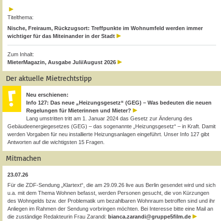
Titelthema:
Nische, Freiraum, Rückzugsort: Treffpunkte im Wohnumfeld werden immer
wichtiger für das Miteinander in der Stadt
Zum Inhalt:
MieterMagazin, Ausgabe Juli/August 2026
Der aktuelle Mietrechtstipp
Neu erschienen:
Info 127: Das neue „Heizungsgesetz“ (GEG) – Was bedeuten die neuen
Regelungen für Mieterinnen und Mieter?
Lang umstritten tritt am 1. Januar 2024 das Gesetz zur Änderung des
Gebäudeenergiegesetzes (GEG) – das sogenannte „Heizungsgesetz“ – in Kraft. Damit
werden Vorgaben für neu installierte Heizungsanlagen eingeführt. Unser Info 127 gibt
Antworten auf die wichtigsten 15 Fragen.
Mitmachen
23.07.26
Für die ZDF-Sendung „Klartext“, die am 29.09.26 live aus Berlin gesendet wird und sich
u.a. mit dem Thema Wohnen befasst, werden Personen gesucht, die von Kürzungen
des Wohngelds bzw. der Problematik um bezahlbaren Wohnraum betroffen sind und ihr
Anliegen im Rahmen der Sendung vorbringen möchten. Bei Interesse bitte eine Mail an
die zuständige Redakteurin Frau Zarandi:
bianca.zarandi@gruppe5film.de