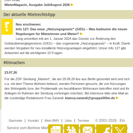
Zum Inhalt:
MieterMagazin, Ausgabe Juli/August 2026
Der aktuelle Mietrechtstipp
Neu erschienen:
Info 127: Das neue „Heizungsgesetz“ (GEG) – Was bedeuten die neuen
Regelungen für Mieterinnen und Mieter?
Lang umstritten tritt am 1. Januar 2024 das Gesetz zur Änderung des
Gebäudeenergiegesetzes (GEG) – das sogenannte „Heizungsgesetz“ – in Kraft. Damit
werden Vorgaben für neu installierte Heizungsanlagen eingeführt. Unser Info 127 gibt
Antworten auf die wichtigsten 15 Fragen.
Mitmachen
23.07.26
Für die ZDF-Sendung „Klartext“, die am 29.09.26 live aus Berlin gesendet wird und sich
u.a. mit dem Thema Wohnen befasst, werden Personen gesucht, die von Kürzungen
des Wohngelds bzw. der Problematik um bezahlbaren Wohnraum betroffen sind und ihr
Anliegen im Rahmen der Sendung vorbringen möchten. Bei Interesse bitte eine Mail an
die zuständige Redakteurin Frau Zarandi:
bianca.zarandi@gruppe5film.de
© 2001-2026 · Ein
Startseite
Kontakt
Mein BMV
Jobs
Termine
Service vom Berliner Mieterverein e.V. ·
Impressum
·
Datenschutzerklärung