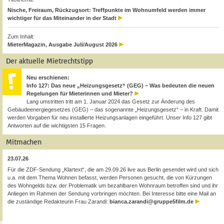
Nische, Freiraum, Rückzugsort: Treffpunkte im Wohnumfeld werden immer
wichtiger für das Miteinander in der Stadt
Zum Inhalt:
MieterMagazin, Ausgabe Juli/August 2026
Der aktuelle Mietrechtstipp
Neu erschienen:
Info 127: Das neue „Heizungsgesetz“ (GEG) – Was bedeuten die neuen
Regelungen für Mieterinnen und Mieter?
Lang umstritten tritt am 1. Januar 2024 das Gesetz zur Änderung des
Gebäudeenergiegesetzes (GEG) – das sogenannte „Heizungsgesetz“ – in Kraft. Damit
werden Vorgaben für neu installierte Heizungsanlagen eingeführt. Unser Info 127 gibt
Antworten auf die wichtigsten 15 Fragen.
Mitmachen
23.07.26
Für die ZDF-Sendung „Klartext“, die am 29.09.26 live aus Berlin gesendet wird und sich
u.a. mit dem Thema Wohnen befasst, werden Personen gesucht, die von Kürzungen
des Wohngelds bzw. der Problematik um bezahlbaren Wohnraum betroffen sind und ihr
Anliegen im Rahmen der Sendung vorbringen möchten. Bei Interesse bitte eine Mail an
die zuständige Redakteurin Frau Zarandi:
bianca.zarandi@gruppe5film.de