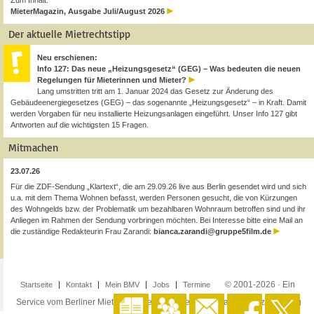
Zum Inhalt:
MieterMagazin, Ausgabe Juli/August 2026
Der aktuelle Mietrechtstipp
Neu erschienen:
Info 127: Das neue „Heizungsgesetz“ (GEG) – Was bedeuten die neuen
Regelungen für Mieterinnen und Mieter?
Lang umstritten tritt am 1. Januar 2024 das Gesetz zur Änderung des
Gebäudeenergiegesetzes (GEG) – das sogenannte „Heizungsgesetz“ – in Kraft. Damit
werden Vorgaben für neu installierte Heizungsanlagen eingeführt. Unser Info 127 gibt
Antworten auf die wichtigsten 15 Fragen.
Mitmachen
23.07.26
Für die ZDF-Sendung „Klartext“, die am 29.09.26 live aus Berlin gesendet wird und sich
u.a. mit dem Thema Wohnen befasst, werden Personen gesucht, die von Kürzungen
des Wohngelds bzw. der Problematik um bezahlbaren Wohnraum betroffen sind und ihr
Anliegen im Rahmen der Sendung vorbringen möchten. Bei Interesse bitte eine Mail an
die zuständige Redakteurin Frau Zarandi:
bianca.zarandi@gruppe5film.de
© 2001-2026 · Ein
Startseite
Kontakt
Mein BMV
Jobs
Termine
Service vom Berliner Mieterverein e.V. ·
Impressum
·
Datenschutzerklärung