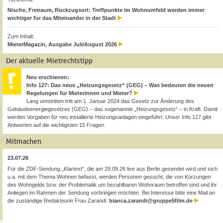
Nische, Freiraum, Rückzugsort: Treffpunkte im Wohnumfeld werden immer
wichtiger für das Miteinander in der Stadt
Zum Inhalt:
MieterMagazin, Ausgabe Juli/August 2026
Der aktuelle Mietrechtstipp
Neu erschienen:
Info 127: Das neue „Heizungsgesetz“ (GEG) – Was bedeuten die neuen
Regelungen für Mieterinnen und Mieter?
Lang umstritten tritt am 1. Januar 2024 das Gesetz zur Änderung des
Gebäudeenergiegesetzes (GEG) – das sogenannte „Heizungsgesetz“ – in Kraft. Damit
werden Vorgaben für neu installierte Heizungsanlagen eingeführt. Unser Info 127 gibt
Antworten auf die wichtigsten 15 Fragen.
Mitmachen
23.07.26
Für die ZDF-Sendung „Klartext“, die am 29.09.26 live aus Berlin gesendet wird und sich
u.a. mit dem Thema Wohnen befasst, werden Personen gesucht, die von Kürzungen
des Wohngelds bzw. der Problematik um bezahlbaren Wohnraum betroffen sind und ihr
Anliegen im Rahmen der Sendung vorbringen möchten. Bei Interesse bitte eine Mail an
die zuständige Redakteurin Frau Zarandi:
bianca.zarandi@gruppe5film.de