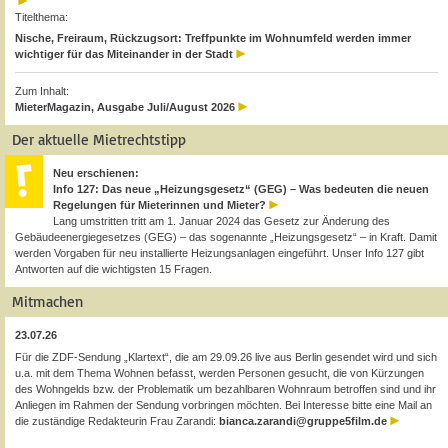
Titelthema:
Nische, Freiraum, Rückzugsort: Treffpunkte im Wohnumfeld werden immer
wichtiger für das Miteinander in der Stadt
Zum Inhalt:
MieterMagazin, Ausgabe Juli/August 2026
Der aktuelle Mietrechtstipp
Neu erschienen:
Info 127: Das neue „Heizungsgesetz“ (GEG) – Was bedeuten die neuen
Regelungen für Mieterinnen und Mieter?
Lang umstritten tritt am 1. Januar 2024 das Gesetz zur Änderung des
Gebäudeenergiegesetzes (GEG) – das sogenannte „Heizungsgesetz“ – in Kraft. Damit
werden Vorgaben für neu installierte Heizungsanlagen eingeführt. Unser Info 127 gibt
Antworten auf die wichtigsten 15 Fragen.
Mitmachen
23.07.26
Für die ZDF-Sendung „Klartext“, die am 29.09.26 live aus Berlin gesendet wird und sich
u.a. mit dem Thema Wohnen befasst, werden Personen gesucht, die von Kürzungen
des Wohngelds bzw. der Problematik um bezahlbaren Wohnraum betroffen sind und ihr
Anliegen im Rahmen der Sendung vorbringen möchten. Bei Interesse bitte eine Mail an
die zuständige Redakteurin Frau Zarandi:
bianca.zarandi@gruppe5film.de