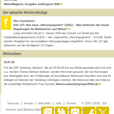
Zum Inhalt:
MieterMagazin, Ausgabe Juli/August 2026
Der aktuelle Mietrechtstipp
Neu erschienen:
Info 127: Das neue „Heizungsgesetz“ (GEG) – Was bedeuten die neuen
Regelungen für Mieterinnen und Mieter?
Lang umstritten tritt am 1. Januar 2024 das Gesetz zur Änderung des
Gebäudeenergiegesetzes (GEG) – das sogenannte „Heizungsgesetz“ – in Kraft. Damit
werden Vorgaben für neu installierte Heizungsanlagen eingeführt. Unser Info 127 gibt
Antworten auf die wichtigsten 15 Fragen.
Mitmachen
23.07.26
Für die ZDF-Sendung „Klartext“, die am 29.09.26 live aus Berlin gesendet wird und sich
u.a. mit dem Thema Wohnen befasst, werden Personen gesucht, die von Kürzungen
des Wohngelds bzw. der Problematik um bezahlbaren Wohnraum betroffen sind und ihr
Anliegen im Rahmen der Sendung vorbringen möchten. Bei Interesse bitte eine Mail an
die zuständige Redakteurin Frau Zarandi:
bianca.zarandi@gruppe5film.de
© 2001-2026 · Ein
Startseite
Kontakt
Mein BMV
Jobs
Termine
Service vom Berliner Mieterverein e.V. ·
Impressum
·
Datenschutzerklärung