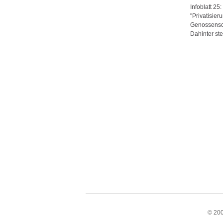
Infoblatt 2
"Privatisie
Genossensch
Dahinter st
© 200