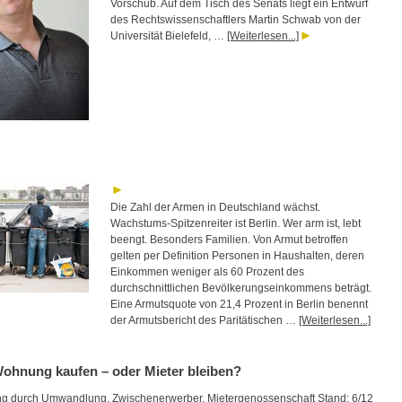
Vorschub. Auf dem Tisch des Senats liegt ein Entwurf
des Rechtswissenschaftlers Martin Schwab von der
Universität Bielefeld, …
[Weiterlesen...]
Die Zahl der Armen in Deutschland wächst.
Wachstums-Spitzenreiter ist Berlin. Wer arm ist, lebt
beengt. Besonders Familien. Von Armut betroffen
gelten per Definition Personen in Haushalten, deren
Einkommen weniger als 60 Prozent des
durchschnittlichen Bevölkerungseinkommens beträgt.
Eine Armutsquote von 21,4 Prozent in Berlin benennt
der Armutsbericht des Paritätischen …
[Weiterlesen...]
Wohnung kaufen – oder Mieter bleiben?
ung durch Umwandlung, Zwischenerwerber, Mietergenossenschaft Stand: 6/12