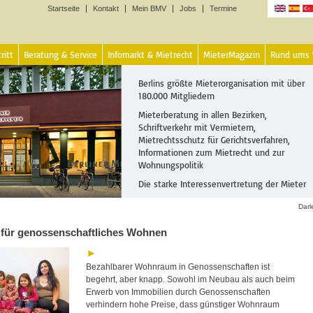
Startseite
Kontakt
Mein BMV
Jobs
Termine
Sprachen
ritt
Beratung & Service
Infomarkt & Mietrecht
MieterMagazin
Rund ums
Berlins größte Mieterorganisation mit über
180.000 Mitgliedern
Mieterberatung in allen Bezirken,
Schriftverkehr mit Vermietern,
Mietrechtsschutz für Gerichtsverfahren,
Informationen zum Mietrecht und zur
Wohnungspolitik
Die starke Interessenvertretung der Mieter
Darl
 für genossenschaftliches Wohnen
Bezahlbarer Wohnraum in Genossenschaften ist
begehrt, aber knapp. Sowohl im Neubau als auch beim
Erwerb von Immobilien durch Genossenschaften
verhindern hohe Preise, dass günstiger Wohnraum