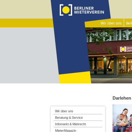
Wir über uns
Beit
Darlehen
Wir über uns
Beratung & Service
Infomarkt & Mietrecht
MieterMagazin