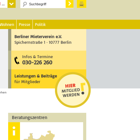
 Wohnen
Presse
Politik
Berliner Mieterverein e.V.
Spichernstraße 1 · 10777 Berlin
Infos & Termine
030-226 260
Leistungen & Beiträge
für Mitglieder
ehen
Beratungszentren