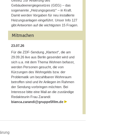
Gesetz zur Änderung des
Gebäudeenergiegesetzes (GEG) – das
sogenannte „Heizungsgesetz“ – in Kraft.
Damit werden Vorgaben für neu installierte
Heizungsanlagen eingeführt. Unser Info 127
gibt Antworten auf die wichtigsten 15 Fragen.
Mitmachen
23.07.26
Für die ZDF-Sendung „Klartext“, die am
29.09.26 live aus Berlin gesendet wird und
sich u.a. mit dem Thema Wohnen befasst,
werden Personen gesucht, die von
Kürzungen des Wohngelds bzw. der
Problematik um bezahlbaren Wohnraum
betroffen sind und ihr Anliegen im Rahmen
der Sendung vorbringen möchten. Bei
Interesse bitte eine Mail an die zuständige
Redakteurin Frau Zarandi:
bianca.zarandi@gruppe5film.de
lärung