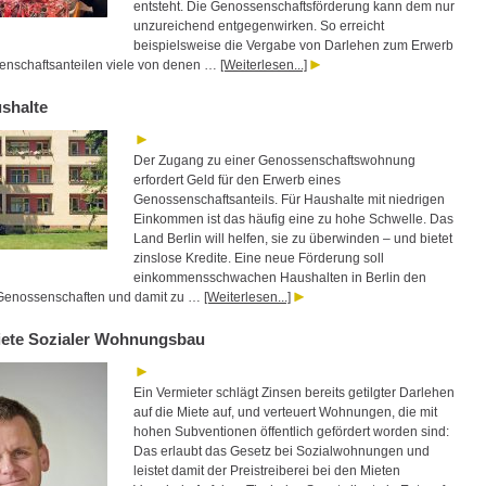
entsteht. Die Genossenschaftsförderung kann dem nur
unzureichend entgegenwirken. So erreicht
beispielsweise die Vergabe von Darlehen zum Erwerb
nschaftsanteilen viele von denen …
[Weiterlesen...]
shalte
Der Zugang zu einer Genossenschaftswohnung
erfordert Geld für den Erwerb eines
Genossenschaftsanteils. Für Haushalte mit niedrigen
Einkommen ist das häufig eine zu hohe Schwelle. Das
Land Berlin will helfen, sie zu überwinden – und bietet
zinslose Kredite. Eine neue Förderung soll
einkommensschwachen Haushalten in Berlin den
Genossenschaften und damit zu …
[Weiterlesen...]
ete Sozialer Wohnungsbau
Ein Vermieter schlägt Zinsen bereits getilgter Darlehen
auf die Miete auf, und verteuert Wohnungen, die mit
hohen Subventionen öffentlich gefördert worden sind:
Das erlaubt das Gesetz bei Sozialwohnungen und
leistet damit der Preistreiberei bei den Mieten