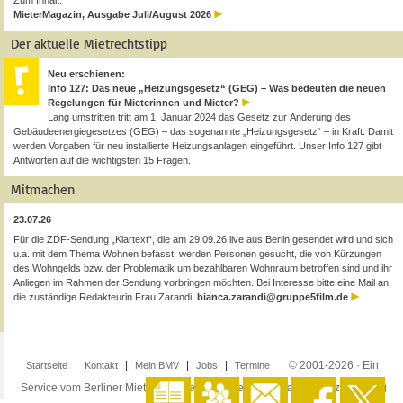
Zum Inhalt:
MieterMagazin, Ausgabe Juli/August 2026
Der aktuelle Mietrechtstipp
Neu erschienen:
Info 127: Das neue „Heizungsgesetz“ (GEG) – Was bedeuten die neuen
Regelungen für Mieterinnen und Mieter?
Lang umstritten tritt am 1. Januar 2024 das Gesetz zur Änderung des
Gebäudeenergiegesetzes (GEG) – das sogenannte „Heizungsgesetz“ – in Kraft. Damit
werden Vorgaben für neu installierte Heizungsanlagen eingeführt. Unser Info 127 gibt
Antworten auf die wichtigsten 15 Fragen.
Mitmachen
23.07.26
Für die ZDF-Sendung „Klartext“, die am 29.09.26 live aus Berlin gesendet wird und sich
u.a. mit dem Thema Wohnen befasst, werden Personen gesucht, die von Kürzungen
des Wohngelds bzw. der Problematik um bezahlbaren Wohnraum betroffen sind und ihr
Anliegen im Rahmen der Sendung vorbringen möchten. Bei Interesse bitte eine Mail an
die zuständige Redakteurin Frau Zarandi:
bianca.zarandi@gruppe5film.de
© 2001-2026 · Ein
Startseite
Kontakt
Mein BMV
Jobs
Termine
Service vom Berliner Mieterverein e.V. ·
Impressum
·
Datenschutzerklärung