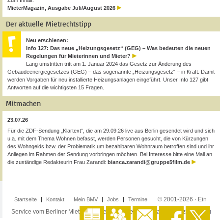
Zum Inhalt:
MieterMagazin, Ausgabe Juli/August 2026
Der aktuelle Mietrechtstipp
Neu erschienen:
Info 127: Das neue „Heizungsgesetz“ (GEG) – Was bedeuten die neuen
Regelungen für Mieterinnen und Mieter?
Lang umstritten tritt am 1. Januar 2024 das Gesetz zur Änderung des
Gebäudeenergiegesetzes (GEG) – das sogenannte „Heizungsgesetz“ – in Kraft. Damit
werden Vorgaben für neu installierte Heizungsanlagen eingeführt. Unser Info 127 gibt
Antworten auf die wichtigsten 15 Fragen.
Mitmachen
23.07.26
Für die ZDF-Sendung „Klartext“, die am 29.09.26 live aus Berlin gesendet wird und sich
u.a. mit dem Thema Wohnen befasst, werden Personen gesucht, die von Kürzungen
des Wohngelds bzw. der Problematik um bezahlbaren Wohnraum betroffen sind und ihr
Anliegen im Rahmen der Sendung vorbringen möchten. Bei Interesse bitte eine Mail an
die zuständige Redakteurin Frau Zarandi:
bianca.zarandi@gruppe5film.de
© 2001-2026 · Ein
Startseite
Kontakt
Mein BMV
Jobs
Termine
Service vom Berliner Mieterverein e.V. ·
Impressum
·
Datenschutzerklärung