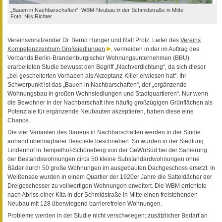
„Bauen in Nachbarschaften“: WBM-Neubau in der Schmidstraße in Mitte
Foto: Nils Richter
Vereinsvorsitzender Dr. Bernd Hunger und Ralf Protz, Leiter des
Vereins
Kompetenzzentrum Großsiedlungen
, vermeiden in der im Auftrag des
Verbands Berlin-Brandenburgischer Wohnungsunternehmen (BBU)
erarbeiteten Studie bewusst den Begriff „Nachverdichtung“, da sich dieser
„bei gescheiterten Vorhaben als Akzeptanz-Killer erwiesen hat“. Ihr
Schwerpunkt ist das „Bauen in Nachbarschaften“, der „ergänzende
Wohnungsbau in großen Wohnsiedlungen und Stadtquartieren“. Nur wenn
die Bewohner in der Nachbarschaft ihre häufig großzügigen Grünflächen als
Potenziale für ergänzende Neubauten akzeptieren, haben diese eine
Chance.
Die vier Varianten des Bauens in Nachbarschaften werden in der Studie
anhand übertragbarer Beispiele beschrieben. So wurden in der Siedlung
Lindenhof in Tempelhof-Schöneberg von der GeWoSüd bei der Sanierung
der Bestandswohnungen circa 50 kleine Substandardwohnungen ohne
Bäder durch 50 große Wohnungen im ausgebauten Dachgeschoss ersetzt. In
Weißensee wurden in einem Quartier der 1920er Jahre die Satteldächer der
Dreigeschosser zu vollwertigen Wohnungen erweitert. Die WBM errichtete
nach Abriss einer Kita in der Schmidstraße in Mitte einen freistehenden
Neubau mit 128 überwiegend barrierefreien Wohnungen.
Probleme werden in der Studie nicht verschwiegen: zusätzlicher Bedarf an