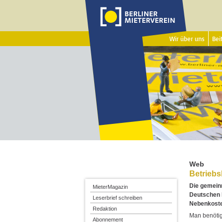
Wir über uns
Beit
Web
Betriebs
Die gemeinn
MieterMagazin
Deutschen 
Leserbrief schreiben
Nebenkosten
Redaktion
Man benötigt
Abonnement