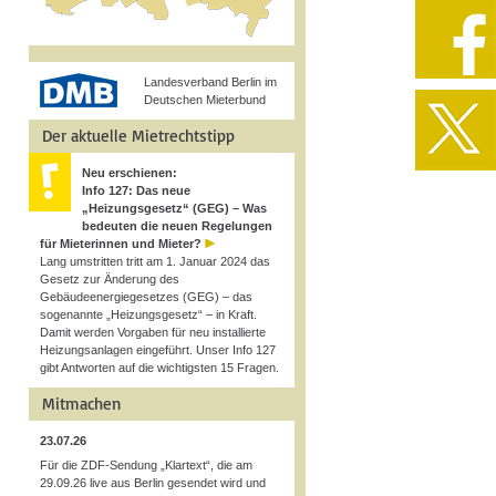
Landesverband Berlin im
Deutschen Mieterbund
Der aktuelle Mietrechtstipp
Neu erschienen:
Info 127: Das neue
„Heizungsgesetz“ (GEG) – Was
bedeuten die neuen Regelungen
für Mieterinnen und Mieter?
Lang umstritten tritt am 1. Januar 2024 das
Gesetz zur Änderung des
Gebäudeenergiegesetzes (GEG) – das
sogenannte „Heizungsgesetz“ – in Kraft.
Damit werden Vorgaben für neu installierte
Heizungsanlagen eingeführt. Unser Info 127
gibt Antworten auf die wichtigsten 15 Fragen.
Mitmachen
23.07.26
Für die ZDF-Sendung „Klartext“, die am
29.09.26 live aus Berlin gesendet wird und