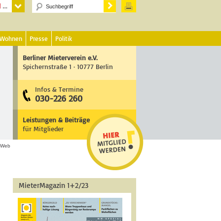
 Wohnen
Presse
Politik
Berliner Mieterverein e.V.
Spichernstraße 1 · 10777 Berlin
Infos & Termine
030-226 260
Leistungen & Beiträge
für Mitglieder
Web
MieterMagazin 1+2/23