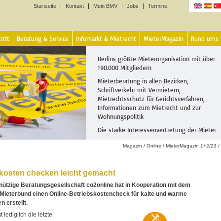
Startseite
Kontakt
Mein BMV
Jobs
Termine
Sprachen
ritt
Beratung & Service
Infomarkt & Mietrecht
MieterMagazin
Rund ums
Berlins größte Mieterorganisation mit über
190.000 Mitgliedern
Mieterberatung in allen Bezirken,
Schriftverkehr mit Vermietern,
Mietrechtsschutz für Gerichtsverfahren,
Informationen zum Mietrecht und zur
Wohnungspolitik
Die starke Interessenvertretung der Mieter
Magazin
/
Online
/
MieterMagazin 1+2/23
/
kosten checken leicht gemacht
ützige Beratungsgesellschaft co2online hat in Kooperation mit dem
Mieterbund einen Online-Betriebskostencheck für kalte und warme
 erstellt.
 lediglich die letzte