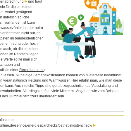
stenabrechnung
und trägt
rte für die einzelnen
ein, wobei genügend
ür unterschiedliche
en vorhanden ist (zum
twasserzähler ja oder nein).
 erfährt man nicht nur, ob
kosten im bundesdeutschen
t eher niedrig oder hoch
rn auch, ob die einzelnen
ionen im Rahmen liegen.
he Werte sollte man sich
schauen und
lls in einer
Rechtsberatung
n lassen. Nur einige Betriebskostenarten können von Mieterseite beeinflusst
en voran natürlich Heizung und Warmwasser. Hier erfährt man, wie man diese
en kann. Auch solche Tipps sind genau zugeschnitten auf Ausstattung und
wohnheiten. Allerdings dürften viele Mieter mit Angaben wie zum Beispiel
 des Durchlauferhitzers überfordert sein.
nfos unter
nline.de/service/energiesparchecks/betriebskostencheck/