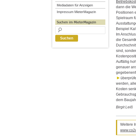
Betriebsko
Mediadaten für Anzeigen
dann die We
Impressum MieterMagazin
Positionen 
Spielraum f
Suchen im MieterMagazin
Ausstattung
Beispiel Kal
Im Anschluss
die Gesamt
Durchschnit
sind, sonde
Kostenposit
Auffällig ho
genauer an
gegebenenfa
überprüfe
werden, all
Kosten senk
Gebrauchsge
dem Baujahr
Birgit Leiß
Weitere I
www.co2o