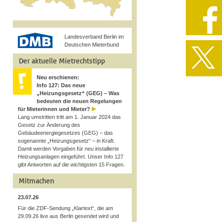
Landesverband Berlin im
Deutschen Mieterbund
Der aktuelle Mietrechtstipp
Neu erschienen:
Info 127: Das neue
„Heizungsgesetz“ (GEG) – Was
bedeuten die neuen Regelungen
für Mieterinnen und Mieter?
Lang umstritten tritt am 1. Januar 2024 das
Gesetz zur Änderung des
Gebäudeenergiegesetzes (GEG) – das
sogenannte „Heizungsgesetz“ – in Kraft.
Damit werden Vorgaben für neu installierte
Heizungsanlagen eingeführt. Unser Info 127
gibt Antworten auf die wichtigsten 15 Fragen.
Mitmachen
23.07.26
Für die ZDF-Sendung „Klartext“, die am
29.09.26 live aus Berlin gesendet wird und