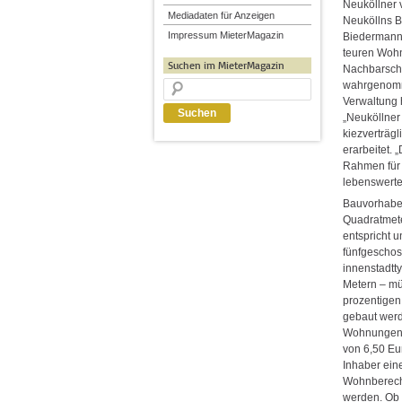
Neuköllner 
Mediadaten für Anzeigen
Neuköllns B
Impressum MieterMagazin
Biedermann 
teuren Woh
Suchen im MieterMagazin
Nachbarscha
wahrgenom
Verwaltung 
„Neuköllner 
kiezverträg
erarbeitet. 
Rahmen für
lebenswerte 
Bauvorhaben
Quadratmet
entspricht 
fünfgeschos
innenstadtt
Metern – mü
prozentigen
gebaut werd
Wohnungen 
von 6,50 Eu
Inhaber ein
Wohnberech
werden. Ob 