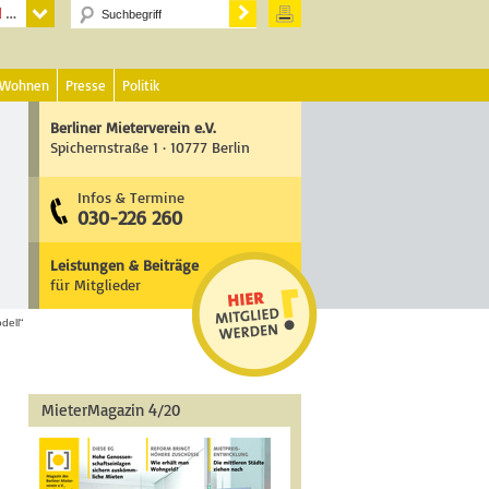
 Wohnen
Presse
Politik
Berliner Mieterverein e.V.
Spichernstraße 1 · 10777 Berlin
Infos & Termine
030-226 260
Leistungen & Beiträge
für Mitglieder
dell“
MieterMagazin 4/20