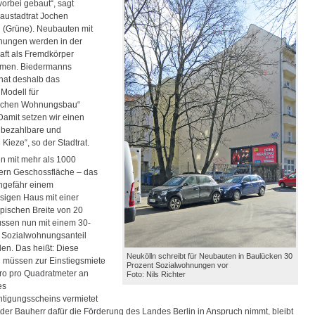
vorbei gebaut“, sagt
austadtrat Jochen
(Grüne). Neubauten mit
nungen werden in der
ft als Fremdkörper
men. Biedermanns
hat deshalb das
Modell für
lichen Wohnungsbau“
„Damit setzen wir einen
 bezahlbare und
Kieze“, so der Stadtrat.
 mit mehr als 1000
ern Geschossfläche – das
ungefähr einem
sigen Haus mit einer
ypischen Breite von 20
ssen nun mit einem 30-
 Sozialwohnungsanteil
en. Das heißt: Diese
Neukölln schreibt für Neubauten in Baulücken 30
müssen zur Einstiegsmiete
Prozent Sozialwohnungen vor
ro pro Quadratmeter an
Foto: Nils Richter
es
tigungsscheins vermietet
der Bauherr dafür die Förderung des Landes Berlin in Anspruch nimmt, bleibt