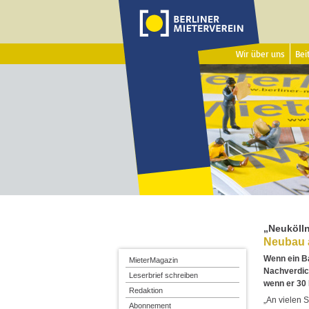
Wir über uns
Beit
„Neukölln
Neubau a
Wenn ein Ba
MieterMagazin
Nachverdic
Leserbrief schreiben
wenn er 30
Redaktion
„An vielen S
Abonnement