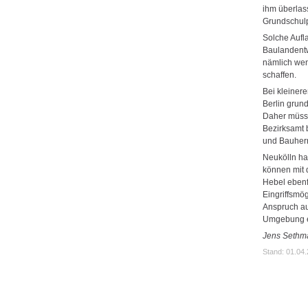
ihm überlas
Grundschulp
Solche Aufla
Baulandentwi
nämlich wen
schaffen.
Bei kleiner
Berlin grund
Daher müsse
Bezirksamt 
und Bauherr
Neukölln ha
können mit 
Hebel ebenf
Eingriffsmö
Anspruch au
Umgebung e
Jens Sethm
Stand: 01.04