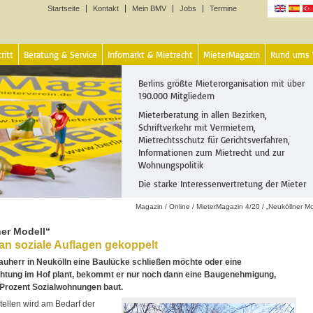
Startseite
Kontakt
Mein BMV
Jobs
Termine
Sprachen
ritt
Beratung & Service
Infomarkt & Mietrecht
MieterMagazin
Rund ums
Berlins größte Mieterorganisation mit über
190.000 Mitgliedern
Mieterberatung in allen Bezirken,
Schriftverkehr mit Vermietern,
Mietrechtsschutz für Gerichtsverfahren,
Informationen zum Mietrecht und zur
Wohnungspolitik
Die starke Interessenvertretung der Mieter
Magazin
/
Online
/
MieterMagazin 4/20
/
„Neuköllner Mo
er Modell“
n soziale Auflagen gekoppelt
uherr in Neukölln eine Baulücke schließen möchte oder eine
htung im Hof plant, bekommt er nur noch dann eine Baugenehmigung,
 Prozent Sozialwohnungen baut.
tellen wird am Bedarf der