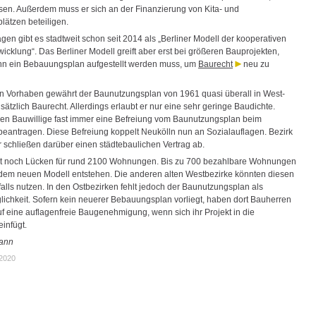
sen. Außerdem muss er sich an der Finanzierung von Kita- und
lätzen beteiligen.
gen gibt es stadtweit schon seit 2014 als „Berliner Modell der kooperativen
cklung“. Das Berliner Modell greift aber erst bei größeren Bauprojekten,
n ein Bebauungsplan aufgestellt werden muss, um
Baurecht
neu zu
en Vorhaben gewährt der Baunutzungsplan von 1961 quasi überall in West-
sätzlich Baurecht. Allerdings erlaubt er nur eine sehr geringe Baudichte.
n Bauwillige fast immer eine Befreiung vom Baunutzungsplan beim
beantragen. Diese Befreiung koppelt Neukölln nun an Sozialauflagen. Bezirk
 schließen darüber einen städtebaulichen Vertrag ab.
t noch Lücken für rund 2100 Wohnungen. Bis zu 700 bezahlbare Wohnungen
dem neuen Modell entstehen. Die anderen alten Westbezirke könnten diesen
alls nutzen. In den Ostbezirken fehlt jedoch der Baunutzungsplan als
glichkeit. Sofern kein neuerer Bebauungsplan vorliegt, haben dort Bauherren
f eine auflagenfreie Baugenehmigung, wenn sich ihr Projekt in die
infügt.
ann
.2020