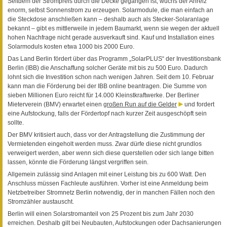
Seitdem der Strompreis durch die Decke gegangen ist, wuchs der Anreiz
enorm, selbst Sonnenstrom zu erzeugen. Solarmodule, die man einfach an
die Steckdose anschließen kann – deshalb auch als Stecker-Solaranlage
bekannt – gibt es mittlerweile in jedem Baumarkt, wenn sie wegen der aktuell
hohen Nachfrage nicht gerade ausverkauft sind. Kauf und Installation eines
Solarmoduls kosten etwa 1000 bis 2000 Euro.
Das Land Berlin fördert über das Programm „SolarPLUS“ der Investitionsbank
Berlin (IBB) die Anschaffung solcher Geräte mit bis zu 500 Euro. Dadurch
lohnt sich die Investition schon nach wenigen Jahren. Seit dem 10. Februar
kann man die Förderung bei der IBB online beantragen. Die Summe von
sieben Millionen Euro reicht für 14.000 Kleinstkraftwerke. Der Berliner
Mieterverein (BMV) erwartet einen
großen Run auf die Gelder
und fordert
eine Aufstockung, falls der Fördertopf nach kurzer Zeit ausgeschöpft sein
sollte.
Der BMV kritisiert auch, dass vor der Antragstellung die Zustimmung der
Vermietenden eingeholt werden muss. Zwar dürfe diese nicht grundlos
verweigert werden, aber wenn sich diese querstellen oder sich lange bitten
lassen, könnte die Förderung längst vergriffen sein.
Allgemein zulässig sind Anlagen mit einer Leistung bis zu 600 Watt. Den
Anschluss müssen Fachleute ausführen. Vorher ist eine Anmeldung beim
Netzbetreiber Stromnetz Berlin notwendig, der in manchen Fällen noch den
Stromzähler austauscht.
Berlin will einen Solarstromanteil von 25 Prozent bis zum Jahr 2030
erreichen. Deshalb gilt bei Neubauten, Aufstockungen oder Dachsanierungen