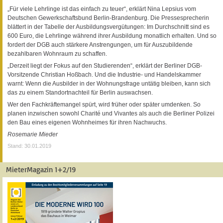
„Für viele Lehrlinge ist das einfach zu teuer“, erklärt Nina Lepsius vom
Deutschen Gewerkschaftsbund Berlin-Brandenburg. Die Pressesprecherin
blättert in der Tabelle der Ausbildungsvergütungen: Im Durchschnitt sind es
600 Euro, die Lehrlinge während ihrer Ausbildung monatlich erhalten. Und so
fordert der DGB auch stärkere Anstrengungen, um für Auszubildende
bezahlbaren Wohnraum zu schaffen.
„Derzeit liegt der Fokus auf den Studierenden“, erklärt der Berliner DGB-
Vorsitzende Christian Hoßbach. Und die Industrie- und Handelskammer
warnt: Wenn die Ausbilder in der Wohnungsfrage untätig bleiben, kann sich
das zu einem Standortnachteil für Berlin auswachsen.
Wer den Fachkräftemangel spürt, wird früher oder später umdenken. So
planen inzwischen sowohl Charité und Vivantes als auch die Berliner Polizei
den Bau eines eigenen Wohnheimes für ihren Nachwuchs.
Rosemarie Mieder
Stand: 30.01.2019
MieterMagazin 1+2/19