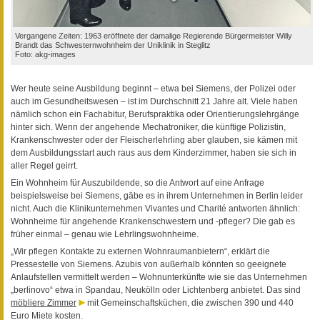
Vergangene Zeiten: 1963 eröffnete der damalige Regierende Bürgermeister Willy
Brandt das Schwesternwohnheim der Uniklinik in Steglitz
Foto: akg-images
Wer heute seine Ausbildung beginnt – etwa bei Siemens, der Polizei oder
auch im Gesundheitswesen – ist im Durchschnitt 21 Jahre alt. Viele haben
nämlich schon ein Fachabitur, Berufspraktika oder Orientierungslehrgänge
hinter sich. Wenn der angehende Mechatroniker, die künftige Polizistin,
Krankenschwester oder der Fleischerlehrling aber glauben, sie kämen mit
dem Ausbildungsstart auch raus aus dem Kinderzimmer, haben sie sich in
aller Regel geirrt.
Ein Wohnheim für Auszubildende, so die Antwort auf eine Anfrage
beispielsweise bei Siemens, gäbe es in ihrem Unternehmen in Berlin leider
nicht. Auch die Klinikunternehmen Vivantes und Charité antworten ähnlich:
Wohnheime für angehende Krankenschwestern und -pfleger? Die gab es
früher einmal – genau wie Lehrlingswohnheime.
„Wir pflegen Kontakte zu externen Wohnraumanbietern“, erklärt die
Pressestelle von Siemens. Azubis von außerhalb könnten so geeignete
Anlaufstellen vermittelt werden – Wohnunterkünfte wie sie das Unternehmen
„berlinovo“ etwa in Spandau, Neukölln oder Lichtenberg anbietet. Das sind
möbliere Zimmer
mit Gemeinschaftsküchen, die zwischen 390 und 440
Euro Miete kosten.