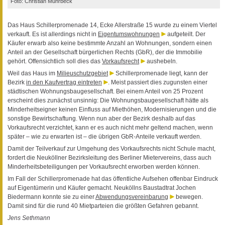
Foto: Christian Muhrbeck
Das Haus Schillerpromenade 14, Ecke Allerstraße 15 wurde zu einem Viertel
verkauft. Es ist allerdings nicht in
Eigentumswohnungen
aufgeteilt. Der
Käufer erwarb also keine bestimmte Anzahl an Wohnungen, sondern einen
Anteil an der Gesellschaft bürgerlichen Rechts (GbR), der die Immobilie
gehört. Offensichtlich soll dies das
Vorkaufsrecht
aushebeln.
Weil das Haus im
Milieuschutzgebiet
Schillerpromenade liegt, kann der
Bezirk
in den Kaufvertrag eintreten
. Meist passiert dies zugunsten einer
städtischen Wohnungsbaugesellschaft. Bei einem Anteil von 25 Prozent
erscheint dies zunächst unsinnig: Die Wohnungsbaugesellschaft hätte als
Minderheitseigner keinen Einfluss auf Miethöhen, Modernisierungen und die
sonstige Bewirtschaftung. Wenn nun aber der Bezirk deshalb auf das
Vorkaufsrecht verzichtet, kann er es auch nicht mehr geltend machen, wenn
später – wie zu erwarten ist – die übrigen GbR-Anteile verkauft werden.
Damit der Teilverkauf zur Umgehung des Vorkaufsrechts nicht Schule macht,
fordert die Neuköllner Bezirksleitung des Berliner Mietervereins, dass auch
Minderheitsbeteiligungen per Vorkaufsrecht erworben werden können.
Im Fall der Schillerpromenade hat das öffentliche Aufsehen offenbar Eindruck
auf Eigentümerin und Käufer gemacht. Neuköllns Baustadtrat Jochen
Biedermann konnte sie zu einer
Abwendungsvereinbarung
bewegen.
Damit sind für die rund 40 Mietparteien die größten Gefahren gebannt.
Jens Sethmann