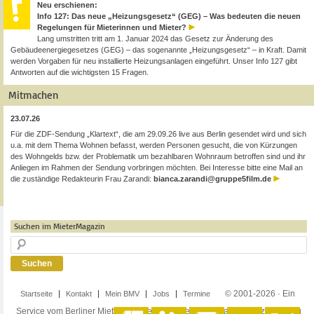
Neu erschienen:
Info 127: Das neue „Heizungsgesetz“ (GEG) – Was bedeuten die neuen
Regelungen für Mieterinnen und Mieter?
Lang umstritten tritt am 1. Januar 2024 das Gesetz zur Änderung des
Gebäudeenergiegesetzes (GEG) – das sogenannte „Heizungsgesetz“ – in Kraft. Damit
werden Vorgaben für neu installierte Heizungsanlagen eingeführt. Unser Info 127 gibt
Antworten auf die wichtigsten 15 Fragen.
Mitmachen
23.07.26
Für die ZDF-Sendung „Klartext“, die am 29.09.26 live aus Berlin gesendet wird und sich
u.a. mit dem Thema Wohnen befasst, werden Personen gesucht, die von Kürzungen
des Wohngelds bzw. der Problematik um bezahlbaren Wohnraum betroffen sind und ihr
Anliegen im Rahmen der Sendung vorbringen möchten. Bei Interesse bitte eine Mail an
die zuständige Redakteurin Frau Zarandi:
bianca.zarandi@gruppe5film.de
Suchen im MieterMagazin
© 2001-2026 · Ein
Startseite
Kontakt
Mein BMV
Jobs
Termine
Service vom Berliner Mieterverein e.V. ·
Impressum
·
Datenschutzerklärung