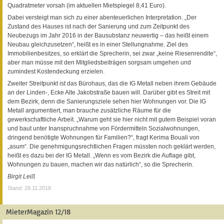
Quadratmeter vorsah (im aktuellen Mietspiegel 8,41 Euro).
Dabei versteigt man sich zu einer abenteuerlichen Interpretation. „Der
Zustand des Hauses ist nach der Sanierung und zum Zeitpunkt des
Neubezugs im Jahr 2016 in der Bausubstanz neuwertig – das heißt einem
Neubau gleichzusetzen“, heißt es in einer Stellungnahme. Ziel des
Immobilienbesitzes, so erklärt die Sprecherin, sei zwar „keine Riesenrendite“,
aber man müsse mit den Mitgliedsbeiträgen sorgsam umgehen und
zumindest Kostendeckung erzielen.
Zweiter Streitpunkt ist das Bürohaus, das die IG Metall neben ihrem Gebäude
an der Linden-, Ecke Alte Jakobstraße bauen will. Darüber gibt es Streit mit
dem Bezirk, denn die Sanierungsziele sehen hier Wohnungen vor. Die IG
Metall argumentiert, man brauche zusätzliche Räume für die
gewerkschaftliche Arbeit. „Warum geht sie hier nicht mit gutem Beispiel voran
und baut unter Inanspruchnahme von Fördermitteln Sozialwohnungen,
dringend benötigte Wohnungen für Familien?“, fragt Kerima Bouali von
„asum“. Die genehmigungsrechtlichen Fragen müssten noch geklärt werden,
heißt es dazu bei der IG Metall. „Wenn es vom Bezirk die Auflage gibt,
Wohnungen zu bauen, machen wir das natürlich“, so die Sprecherin.
Birgit Leiß
Stand: 28.11.2018
MieterMagazin 12/18