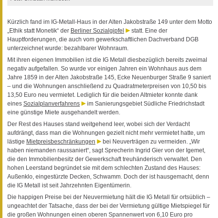
Kürzlich fand im IG-Metall-Haus in der Alten Jakobstraße 149 unter dem Motto
„Ethik statt Monetik“ der
Berliner Sozialgipfel
statt. Eine der
Hauptforderungen, die auch vom gewerkschaftlichen Dachverband DGB
unterzeichnet wurde: bezahlbarer Wohnraum.
Mit ihren eigenen Immobilien ist die IG Metall diesbezüglich bereits zweimal
negativ aufgefallen. So wurde vor einigen Jahren ein Wohnhaus aus dem
Jahre 1859 in der Alten Jakobstraße 145, Ecke Neuenburger Straße 9 saniert
– und die Wohnungen anschließend zu Quadratmeterpreisen von 10,50 bis
13,50 Euro neu vermietet. Lediglich für die beiden Altmieter konnte dank
eines
Sozialplanverfahrens
im Sanierungsgebiet Südliche Friedrichstadt
eine günstige Miete ausgehandelt werden.
Der Rest des Hauses stand weitgehend leer, wobei sich der Verdacht
aufdrängt, dass man die Wohnungen gezielt nicht mehr vermietet hatte, um
lästige
Mietpreisbeschränkungen
bei Neuverträgen zu vermeiden. „Wir
haben niemanden raussaniert“, sagt Sprecherin Ingrid Gier von der Igemet,
die den Immobilienbesitz der Gewerkschaft treuhänderisch verwaltet. Den
hohen Leerstand begründet sie mit dem schlechten Zustand des Hauses:
Außenklo, eingestürzte Decken, Schwamm. Doch der ist hausgemacht, denn
die IG Metall ist seit Jahrzehnten Eigentümerin.
Die happigen Preise bei der Neuvermietung hält die IG Metall für ortsüblich –
ungeachtet der Tatsache, dass der bei der Vermietung gültige Mietspiegel für
die großen Wohnungen einen oberen Spannenwert von 6,10 Euro pro