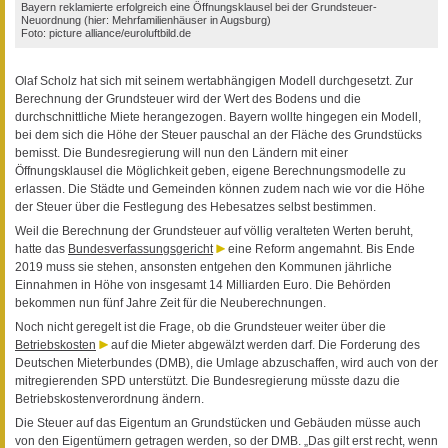
Bayern reklamierte erfolgreich eine Öffnungsklausel bei der Grundsteuer-
Neuordnung (hier: Mehrfamilienhäuser in Augsburg)
Foto: picture alliance/euroluftbild.de
Olaf Scholz hat sich mit seinem wertabhängigen Modell durchgesetzt. Zur
Berechnung der Grundsteuer wird der Wert des Bodens und die
durchschnittliche Miete herangezogen. Bayern wollte hingegen ein Modell,
bei dem sich die Höhe der Steuer pauschal an der Fläche des Grundstücks
bemisst. Die Bundesregierung will nun den Ländern mit einer
Öffnungsklausel die Möglichkeit geben, eigene Berechnungsmodelle zu
erlassen. Die Städte und Gemeinden können zudem nach wie vor die Höhe
der Steuer über die Festlegung des Hebesatzes selbst bestimmen.
Weil die Berechnung der Grundsteuer auf völlig veralteten Werten beruht,
hatte das
Bundesverfassungsgericht
eine Reform angemahnt. Bis Ende
2019 muss sie stehen, ansonsten entgehen den Kommunen jährliche
Einnahmen in Höhe von insgesamt 14 Milliarden Euro. Die Behörden
bekommen nun fünf Jahre Zeit für die Neuberechnungen.
Noch nicht geregelt ist die Frage, ob die Grundsteuer weiter über die
Betriebskosten
auf die Mieter abgewälzt werden darf. Die Forderung des
Deutschen Mieterbundes (DMB), die Umlage abzuschaffen, wird auch von der
mitregierenden SPD unterstützt. Die Bundesregierung müsste dazu die
Betriebskostenverordnung ändern.
Die Steuer auf das Eigentum an Grundstücken und Gebäuden müsse auch
von den Eigentümern getragen werden, so der DMB. „Das gilt erst recht, wenn