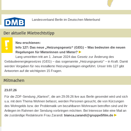
Landesverband Berlin im Deutschen Mieterbund
Der aktuelle Mietrechtstipp
Neu erschienen:
Info 127: Das neue „Heizungsgesetz“ (GEG) – Was bedeuten die neuen
Regelungen für Mieterinnen und Mieter?
Lang umstritten tritt am 1. Januar 2024 das Gesetz zur Änderung des
Gebäudeenergiegesetzes (GEG) – das sogenannte „Heizungsgesetz“ – in Kraft. Damit
werden Vorgaben für neu installierte Heizungsanlagen eingeführt. Unser Info 127 gibt
Antworten auf die wichtigsten 15 Fragen.
Mitmachen
23.07.26
Für die ZDF-Sendung „Klartext“, die am 29.09.26 live aus Berlin gesendet wird und sich
u.a. mit dem Thema Wohnen befasst, werden Personen gesucht, die von Kürzungen
des Wohngelds bzw. der Problematik um bezahlbaren Wohnraum betroffen sind und ihr
Anliegen im Rahmen der Sendung vorbringen möchten. Bei Interesse bitte eine Mail an
die zuständige Redakteurin Frau Zarandi:
bianca.zarandi@gruppe5film.de