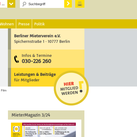
 Wohnen
Presse
Politik
Berliner Mieterverein e.V.
Spichernstraße 1 · 10777 Berlin
Infos & Termine
030-226 260
Leistungen & Beiträge
für Mitglieder
/
Film
MieterMagazin 3/24