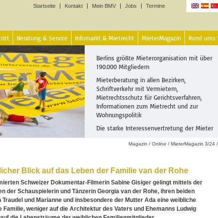
Startseite
Kontakt
Mein BMV
Jobs
Termine
Sprachen
ritt
Beratung & Service
Infomarkt & Mietrecht
MieterMagazin
Rund ums
Berlins größte Mieterorganisation mit über
190.000 Mitgliedern
Mieterberatung in allen Bezirken,
Schriftverkehr mit Vermietern,
Mietrechtsschutz für Gerichtsverfahren,
Informationen zum Mietrecht und zur
Wohnungspolitik
Die starke Interessenvertretung der Mieter
Magazin
/
Online
/
MieterMagazin 3/24
licher Blick auf das Leben der Familie van der Rohe
erten Schweizer Dokumentar-Filmerin Sabine Gisiger gelingt mittels der
n der Schauspielerin und Tänzerin Georgia van der Rohe, ihren beiden
 Traudel und Marianne und insbesondere der Mutter Ada eine weibliche
ie Familie, weniger auf die Architektur des Vaters und Ehemanns Ludwig
auf die Lebensträume der weiblichen Familienmitglieder.