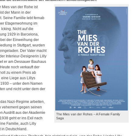
r Mies van der Rohe ist
ist der Mann in der
it. Seine Familie lebt fernab
iner Etagenwohnung im
Icking. Nicht auf die
lung 1929 in Barcelona,
 bei der Einweihung der
edlung in Stuttgart, wurden
 eingeladen. Der Vater macht
 der Interieur-Designerin Lilly
tet er am Dessauer Bauhaus
eute noch verkauft der
noll zu einem Preis ab
 eine Liege aus Lillys
n 1930 – unter dem Namen
kten und nicht unter dem der
r das Nazi-Regime arbeiten,
ch vehement gegen seinen
 Austritt aus der Akademie
The Mies van der Rohes – A Female Family
1938 geht er ins Exil nach
Saga
ne Familie, auch Lilly
t in Deutschland.