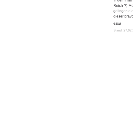
In dem Film 
Reich-?)-Mö
gelingen di
dieser brav
eska
Stand: 27.02