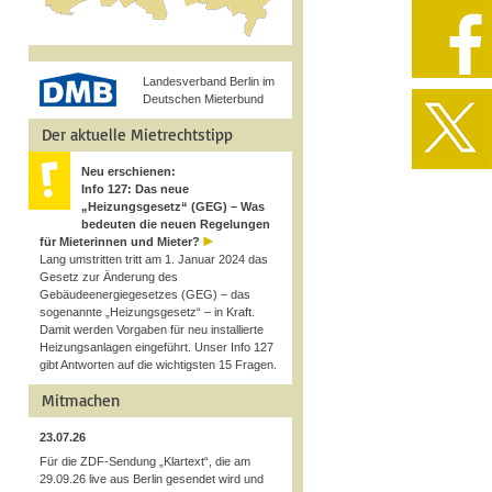
Landesverband Berlin im
Deutschen Mieterbund
Der aktuelle Mietrechtstipp
Neu erschienen:
Info 127: Das neue
„Heizungsgesetz“ (GEG) – Was
bedeuten die neuen Regelungen
für Mieterinnen und Mieter?
Lang umstritten tritt am 1. Januar 2024 das
Gesetz zur Änderung des
Gebäudeenergiegesetzes (GEG) – das
sogenannte „Heizungsgesetz“ – in Kraft.
Damit werden Vorgaben für neu installierte
Heizungsanlagen eingeführt. Unser Info 127
gibt Antworten auf die wichtigsten 15 Fragen.
Mitmachen
23.07.26
Für die ZDF-Sendung „Klartext“, die am
29.09.26 live aus Berlin gesendet wird und