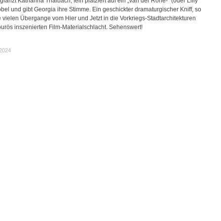
glänzt Katharina Thalbach, fein platziert auf ein „van der Rohe-“ (oder Lilly
bel und gibt Georgia ihre Stimme. Ein geschickter dramaturgischer Kniff, so
e vielen Übergange vom Hier und Jetzt in die Vorkriegs-Stadtarchitekturen
ourös inszenierten Film-Materialschlacht. Sehenswert!
.2024