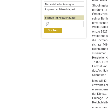
Mediadaten für Anzeigen
Shootingsta
Impressum MieterMagazin
berühmt. Er 
Öffentlichke
Suchen im MieterMagazin
seiner Berl
bayerischen 
Weltausstel
einzig 1927
Weißenhofsi
die Töchter
sich rar. Mit
Reich arbei
zusammen. H
Hersteller K
15.000 Euro
Entwurf vo
des Archite
Schöpferin.
Mies will fü
er wehrt si
erzwungenen
der Künste. 
Chicago. Sei
Reich, bleib