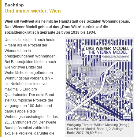
Buchtipp
Und immer wieder: Wien
Wien gilt weltweit als heimliche Hauptstadt des Sozialen Wohnungsbaus.
Das Wiener Modell geht auf das „Rote Wien“ zurück, auf die
sozialdemokratisch geprägte Zeit von 1918 bis 1934.
Und es funktioniert noch heute
– mehr als 40 Prozent der
Wiener leben in
preisgebundenen Wohnungen.
Bei Bauprojekten bleiben nach
wie vor zwei Drittel der
Wohnfläche dem geförderten
Wohnungsbau vorbehalten –
mit Nettohöchstmieten von
maximal 5 Euro pro
Quadratmeter. Der erste Band
stellt 60 typische Projekte der
vergangenen 100 Jahre und
daraus abgeleitete
Wohnungsbaustrategien für das
21. Jahrhundert vor. Der zweite
Wolfgang Förster, William Menking (Hrsg.):
Band präsentiert zahlreiche
Das Wiener Modell, Band 1, 2. Auflage
Berlin 2017, 29,80 Euro
aktuelle Projekte, darunter die