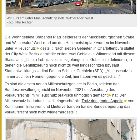
Vor Kurzem unter Milieuschutz gestellt: Wilmersdorf West
Foto: Nils Richter
Die Wohngebiete Brabanter Platz beiderseits der Mecklenburgischen Straße
und Wilmersdorf-West rund um den Hochmeisterplatz wurden im November
unter
Milieuschutz
gestellt. Nach sieben Gebieten in Charlottenburg stattet
der City-West-Bezirk damit die ersten zwei Gebiete in Wilmersdorf mit diesem
Status aus. „Ich bin froh, dass es uns gelungen ist, Gebiete zu definieren, in
denen die Gentrifizierung noch nicht zu weit fortgeschritten ist“, sagt
Stadtentwicklungsstadtrat Fabian Schmitz-Grethlein (SPD). „Milieuschutz ist
immer auch ein Rennen gegen die Zeit, hier haben wir es geschafft.“
Es sind die ersten neuen Milieuschutzgebiete in Berlin, seitdem das
Bundesverwaltungsgericht im November 2021 die Ausübung des
Vorkaufsrechts im Milieuschutz
praktisch unmöglich gemacht
hat. Der
Milieuschutz ist dadurch stark eingeschränkt.
Trotz dringender Appelle
von
Kommunen, Initiativen und Mieterverbänden hat die Bundesregierung das
Vorkaufsrecht noch nicht wiederhergestellt.