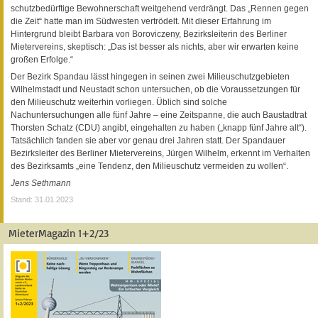
schutzbedürftige Bewohnerschaft weitgehend verdrängt. Das „Rennen gegen
die Zeit“ hatte man im Südwesten vertrödelt. Mit dieser Erfahrung im
Hintergrund bleibt Barbara von Boroviczeny, Bezirksleiterin des Berliner
Mietervereins, skeptisch: „Das ist besser als nichts, aber wir erwarten keine
großen Erfolge.“
Der Bezirk Spandau lässt hingegen in seinen zwei Milieuschutzgebieten
Wilhelmstadt und Neustadt schon untersuchen, ob die Voraussetzungen für
den Milieuschutz weiterhin vorliegen. Üblich sind solche
Nachuntersuchungen alle fünf Jahre – eine Zeitspanne, die auch Baustadtrat
Thorsten Schatz (CDU) angibt, eingehalten zu haben („knapp fünf Jahre alt“).
Tatsächlich fanden sie aber vor genau drei Jahren statt. Der Spandauer
Bezirksleiter des Berliner Mietervereins, Jürgen Wilhelm, erkennt im Verhalten
des Bezirksamts „eine Tendenz, den Milieuschutz vermeiden zu wollen“.
Jens Sethmann
Stand: 31.01.2023
MieterMagazin 1+2/23