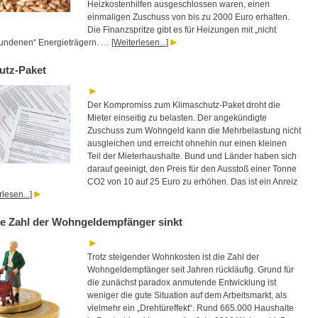
Heizkostenhilfen ausgeschlossen waren, einen
einmaligen Zuschuss von bis zu 2000 Euro erhalten.
Die Finanzspritze gibt es für Heizungen mit „nicht
bundenen“ Energieträgern. …
[Weiterlesen...]
utz-Paket
Der Kompromiss zum Klimaschutz-Paket droht die
Mieter einseitig zu belasten. Der angekündigte
Zuschuss zum Wohngeld kann die Mehrbelastung nicht
ausgleichen und erreicht ohnehin nur einen kleinen
Teil der Mieterhaushalte. Bund und Länder haben sich
darauf geeinigt, den Preis für den Ausstoß einer Tonne
CO2 von 10 auf 25 Euro zu erhöhen. Das ist ein Anreiz
lesen...]
e Zahl der Wohngeldempfänger sinkt
Trotz steigender Wohnkosten ist die Zahl der
Wohngeldempfänger seit Jahren rückläufig. Grund für
die zunächst paradox anmutende Entwicklung ist
weniger die gute Situation auf dem Arbeitsmarkt, als
vielmehr ein „Drehtüreffekt“. Rund 665.000 Haushalte