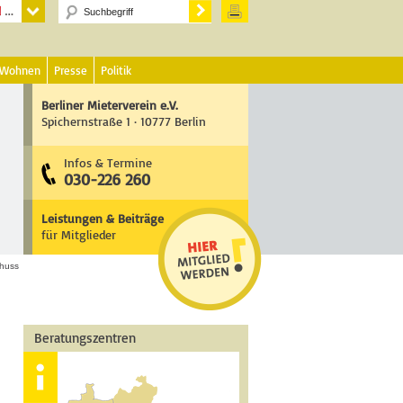
 Wohnen
Presse
Politik
Berliner Mieterverein e.V.
Spichernstraße 1 · 10777 Berlin
Infos & Termine
030-226 260
Leistungen & Beiträge
für Mitglieder
huss
Beratungszentren