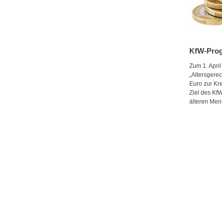
KfW-Prog
Zum 1. Apri
„Altersgere
Euro zur Kr
Ziel des Kf
älteren Men