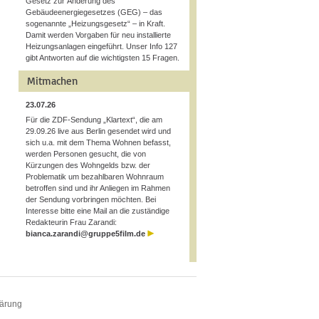
Gesetz zur Änderung des
Gebäudeenergiegesetzes (GEG) – das
sogenannte „Heizungsgesetz“ – in Kraft.
Damit werden Vorgaben für neu installierte
Heizungsanlagen eingeführt. Unser Info 127
gibt Antworten auf die wichtigsten 15 Fragen.
Mitmachen
23.07.26
Für die ZDF-Sendung „Klartext“, die am
29.09.26 live aus Berlin gesendet wird und
sich u.a. mit dem Thema Wohnen befasst,
werden Personen gesucht, die von
Kürzungen des Wohngelds bzw. der
Problematik um bezahlbaren Wohnraum
betroffen sind und ihr Anliegen im Rahmen
der Sendung vorbringen möchten. Bei
Interesse bitte eine Mail an die zuständige
Redakteurin Frau Zarandi:
bianca.zarandi@gruppe5film.de
lärung