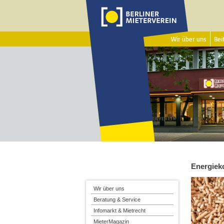
Wir über uns
Beit
Energiek
Wir über uns
Beratung & Service
Infomarkt & Mietrecht
MieterMagazin