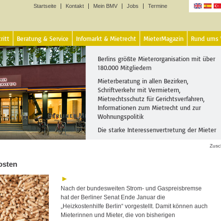
Startseite
Kontakt
Mein BMV
Jobs
Termine
Sprachen
ritt
Beratung & Service
Infomarkt & Mietrecht
MieterMagazin
Rund ums
Berlins größte Mieterorganisation mit über
180.000 Mitgliedern
Mieterberatung in allen Bezirken,
Schriftverkehr mit Vermietern,
Mietrechtsschutz für Gerichtsverfahren,
Informationen zum Mietrecht und zur
Wohnungspolitik
Die starke Interessenvertretung der Mieter
Zusc
osten
Nach der bundesweiten Strom- und Gaspreisbremse
hat der Berliner Senat Ende Januar die
„Heizkostenhilfe Berlin“ vorgestellt. Damit können auch
Mieterinnen und Mieter, die von bisherigen