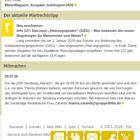
Zum Inhalt:
MieterMagazin, Ausgabe Juli/August 2026
Der aktuelle Mietrechtstipp
Neu erschienen:
Info 127: Das neue „Heizungsgesetz“ (GEG) – Was bedeuten die neuen
Regelungen für Mieterinnen und Mieter?
Lang umstritten tritt am 1. Januar 2024 das Gesetz zur Änderung des
Gebäudeenergiegesetzes (GEG) – das sogenannte „Heizungsgesetz“ – in Kraft. Damit
werden Vorgaben für neu installierte Heizungsanlagen eingeführt. Unser Info 127 gibt
Antworten auf die wichtigsten 15 Fragen.
Mitmachen
23.07.26
Für die ZDF-Sendung „Klartext“, die am 29.09.26 live aus Berlin gesendet wird und sich
u.a. mit dem Thema Wohnen befasst, werden Personen gesucht, die von Kürzungen
des Wohngelds bzw. der Problematik um bezahlbaren Wohnraum betroffen sind und ihr
Anliegen im Rahmen der Sendung vorbringen möchten. Bei Interesse bitte eine Mail an
die zuständige Redakteurin Frau Zarandi:
bianca.zarandi@gruppe5film.de
© 2001-2026 · Ein
Startseite
Kontakt
Mein BMV
Jobs
Termine
Service vom Berliner Mieterverein e.V. ·
Impressum
·
Datenschutzerklärung