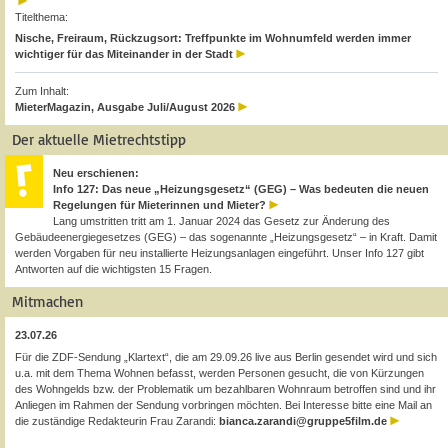
Titelthema:
Nische, Freiraum, Rückzugsort: Treffpunkte im Wohnumfeld werden immer
wichtiger für das Miteinander in der Stadt
Zum Inhalt:
MieterMagazin, Ausgabe Juli/August 2026
Der aktuelle Mietrechtstipp
Neu erschienen:
Info 127: Das neue „Heizungsgesetz“ (GEG) – Was bedeuten die neuen
Regelungen für Mieterinnen und Mieter?
Lang umstritten tritt am 1. Januar 2024 das Gesetz zur Änderung des
Gebäudeenergiegesetzes (GEG) – das sogenannte „Heizungsgesetz“ – in Kraft. Damit
werden Vorgaben für neu installierte Heizungsanlagen eingeführt. Unser Info 127 gibt
Antworten auf die wichtigsten 15 Fragen.
Mitmachen
23.07.26
Für die ZDF-Sendung „Klartext“, die am 29.09.26 live aus Berlin gesendet wird und sich
u.a. mit dem Thema Wohnen befasst, werden Personen gesucht, die von Kürzungen
des Wohngelds bzw. der Problematik um bezahlbaren Wohnraum betroffen sind und ihr
Anliegen im Rahmen der Sendung vorbringen möchten. Bei Interesse bitte eine Mail an
die zuständige Redakteurin Frau Zarandi:
bianca.zarandi@gruppe5film.de