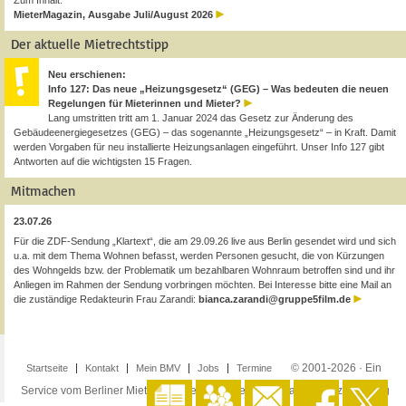
Zum Inhalt:
MieterMagazin, Ausgabe Juli/August 2026
Der aktuelle Mietrechtstipp
Neu erschienen:
Info 127: Das neue „Heizungsgesetz“ (GEG) – Was bedeuten die neuen
Regelungen für Mieterinnen und Mieter?
Lang umstritten tritt am 1. Januar 2024 das Gesetz zur Änderung des
Gebäudeenergiegesetzes (GEG) – das sogenannte „Heizungsgesetz“ – in Kraft. Damit
werden Vorgaben für neu installierte Heizungsanlagen eingeführt. Unser Info 127 gibt
Antworten auf die wichtigsten 15 Fragen.
Mitmachen
23.07.26
Für die ZDF-Sendung „Klartext“, die am 29.09.26 live aus Berlin gesendet wird und sich
u.a. mit dem Thema Wohnen befasst, werden Personen gesucht, die von Kürzungen
des Wohngelds bzw. der Problematik um bezahlbaren Wohnraum betroffen sind und ihr
Anliegen im Rahmen der Sendung vorbringen möchten. Bei Interesse bitte eine Mail an
die zuständige Redakteurin Frau Zarandi:
bianca.zarandi@gruppe5film.de
© 2001-2026 · Ein
Startseite
Kontakt
Mein BMV
Jobs
Termine
Service vom Berliner Mieterverein e.V. ·
Impressum
·
Datenschutzerklärung