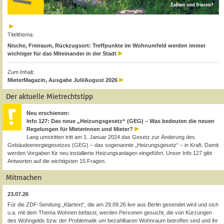
Titelthema:
Nische, Freiraum, Rückzugsort: Treffpunkte im Wohnumfeld werden immer
wichtiger für das Miteinander in der Stadt
Zum Inhalt:
MieterMagazin, Ausgabe Juli/August 2026
Der aktuelle Mietrechtstipp
Neu erschienen:
Info 127: Das neue „Heizungsgesetz“ (GEG) – Was bedeuten die neuen
Regelungen für Mieterinnen und Mieter?
Lang umstritten tritt am 1. Januar 2024 das Gesetz zur Änderung des
Gebäudeenergiegesetzes (GEG) – das sogenannte „Heizungsgesetz“ – in Kraft. Damit
werden Vorgaben für neu installierte Heizungsanlagen eingeführt. Unser Info 127 gibt
Antworten auf die wichtigsten 15 Fragen.
Mitmachen
23.07.26
Für die ZDF-Sendung „Klartext“, die am 29.09.26 live aus Berlin gesendet wird und sich
u.a. mit dem Thema Wohnen befasst, werden Personen gesucht, die von Kürzungen
des Wohngelds bzw. der Problematik um bezahlbaren Wohnraum betroffen sind und ihr