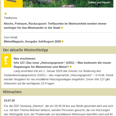
Titelthema:
Nische, Freiraum, Rückzugsort: Treffpunkte im Wohnumfeld werden immer
wichtiger für das Miteinander in der Stadt
Zum Inhalt:
MieterMagazin, Ausgabe Juli/August 2026
Der aktuelle Mietrechtstipp
Neu erschienen:
Info 127: Das neue „Heizungsgesetz“ (GEG) – Was bedeuten die neuen
Regelungen für Mieterinnen und Mieter?
Lang umstritten tritt am 1. Januar 2024 das Gesetz zur Änderung des
Gebäudeenergiegesetzes (GEG) – das sogenannte „Heizungsgesetz“ – in Kraft. Damit
werden Vorgaben für neu installierte Heizungsanlagen eingeführt. Unser Info 127 gibt
Antworten auf die wichtigsten 15 Fragen.
Mitmachen
23.07.26
Für die ZDF-Sendung „Klartext“, die am 29.09.26 live aus Berlin gesendet wird und sich
u.a. mit dem Thema Wohnen befasst, werden Personen gesucht, die von Kürzungen
des Wohngelds bzw. der Problematik um bezahlbaren Wohnraum betroffen sind und ihr