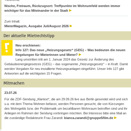
Nische, Freiraum, Rückzugsort: Treffpunkte im Wohnumfeld werden immer
wichtiger für das Miteinander in der Stadt
Zum Inhalt:
MieterMagazin, Ausgabe Juli/August 2026
Der aktuelle Mietrechtstipp
Neu erschienen:
Info 127: Das neue „Heizungsgesetz“ (GEG) – Was bedeuten die neuen
Regelungen für Mieterinnen und Mieter?
Lang umstritten tritt am 1. Januar 2024 das Gesetz zur Änderung des
Gebäudeenergiegesetzes (GEG) – das sogenannte „Heizungsgesetz“ – in Kraft. Damit
werden Vorgaben für neu installierte Heizungsanlagen eingeführt. Unser Info 127 gibt
Antworten auf die wichtigsten 15 Fragen.
Mitmachen
23.07.26
Für die ZDF-Sendung „Klartext“, die am 29.09.26 live aus Berlin gesendet wird und sich
u.a. mit dem Thema Wohnen befasst, werden Personen gesucht, die von Kürzungen
des Wohngelds bzw. der Problematik um bezahlbaren Wohnraum betroffen sind und ihr
Anliegen im Rahmen der Sendung vorbringen möchten. Bei Interesse bitte eine Mail an
die zuständige Redakteurin Frau Zarandi:
bianca.zarandi@gruppe5film.de